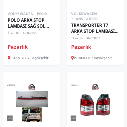
VOLKSWAGEN - POLO
VOLKSWAGEN -
TRANSPORTER
POLO ARKA STOP
TRANSPORTER T7
LAMBASI SAĞ SOL
ARKA STOP LAMBASI
2009+ / ADET FİYAT
İlan No: 66362959
SAĞ SOL 2015+ ADT
İlan No: 46709837
FYT 7E0945095
Pazarlık
Pazarlık
İSTANBUL / Başakşehir
İSTANBUL / Başakşehir