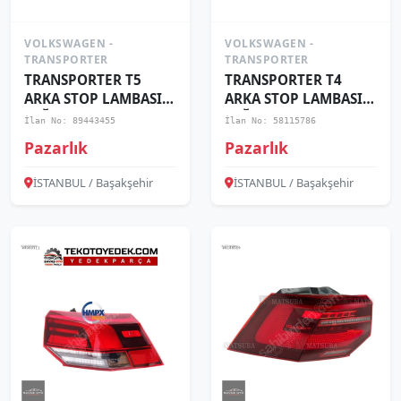
VOLKSWAGEN -
VOLKSWAGEN -
TRANSPORTER
TRANSPORTER
TRANSPORTER T5
TRANSPORTER T4
ARKA STOP LAMBASI
ARKA STOP LAMBASI
SAĞ SOL 2003+ /
SAĞ SOL 1991+ ADET
İlan No: 89443455
İlan No: 58115786
BEYAZ/SARI ADTF
FİYAT
Pazarlık
Pazarlık
İSTANBUL / Başakşehir
İSTANBUL / Başakşehir