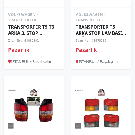
VOLKSWAGEN -
VOLKSWAGEN -
TRANSPORTER
TRANSPORTER
TRANSPORTER T5 T6
TRANSPORTER T5
ARKA 3. STOP
ARKA STOP LAMBASI
LAMBASI 2003-2015 /
SAĞ SOL 2007+ / ADET
İlan No: 63062301
İlan No: 39979565
7E0945097
FİYAT
Pazarlık
Pazarlık
İSTANBUL / Başakşehir
İSTANBUL / Başakşehir