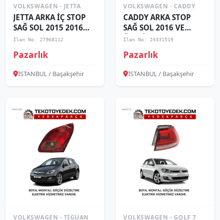
VOLKSWAGEN - JETTA
VOLKSWAGEN - CADDY
JETTA ARKA İÇ STOP
CADDY ARKA STOP
SAĞ SOL 2015 2016
SAĞ SOL 2016 VE
2017 2018 /
ÜZERİ / KAMPANYA
İlan No: 27968112
İlan No: 24331519
KAMPANYA
Pazarlık
Pazarlık
İSTANBUL / Başakşehir
İSTANBUL / Başakşehir
VOLKSWAGEN - TIGUAN
VOLKSWAGEN - GOLF 7