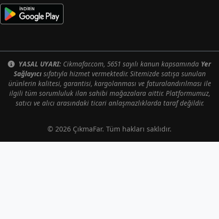
YASAL UYARI:
Cikmafar.com, 5651 sayılı kanun kapsamında
Yer
Sağlayıcı
sıfatıyla hizmet vermektedir. Sitemizde satışa sunulan
ürünlerin kalitesi, garantisi, kargolanması ve faturalandırılması ile
ilgili tüm sorumluluk ilan sahibi mağazalara aittir. Platformumuz,
satıcı ve alıcı arasındaki ticari anlaşmazlıklarda taraf değildir.
© 2026 ÇıkmaFar. Tüm hakları saklıdır.