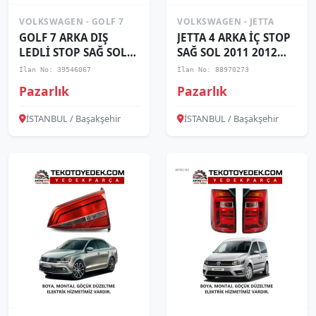
VOLKSWAGEN - GOLF 7
VOLKSWAGEN - JETTA
GOLF 7 ARKA DIŞ
JETTA 4 ARKA İÇ STOP
LEDLİ STOP SAĞ SOL
SAĞ SOL 2011 2012
2017 2018 2019 2020 /
2013 2014 2015 /
İlan No: 39546067
İlan No: 88970273
KAMPANYA
KAMPANYA
Pazarlık
Pazarlık
İSTANBUL / Başakşehir
İSTANBUL / Başakşehir