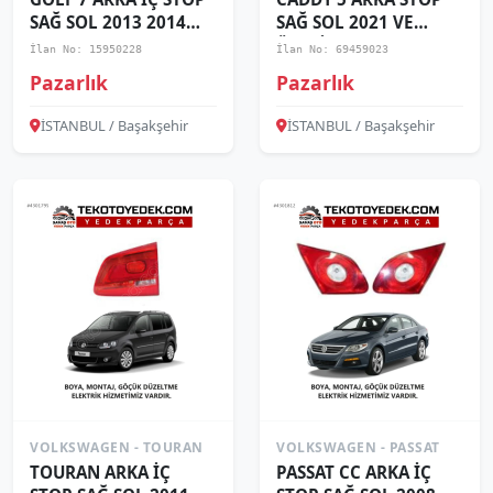
SAĞ SOL 2013 2014
SAĞ SOL 2021 VE
2015 2016 2017 /
ÜZERİ / KAMPANYA
İlan No: 15950228
İlan No: 69459023
KAMPANYA
Pazarlık
Pazarlık
İSTANBUL / Başakşehir
İSTANBUL / Başakşehir
VOLKSWAGEN - TOURAN
VOLKSWAGEN - PASSAT
TOURAN ARKA İÇ
PASSAT CC ARKA İÇ