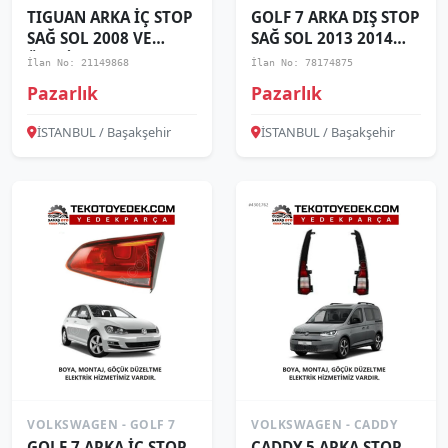
TIGUAN ARKA İÇ STOP
GOLF 7 ARKA DIŞ STOP
SAĞ SOL 2008 VE
SAĞ SOL 2013 2014
ÜZERİ / KAMPANYA
2015 2016 2017 /
İlan No: 21149868
İlan No: 78174875
KAMPANYA
Pazarlık
Pazarlık
İSTANBUL / Başakşehir
İSTANBUL / Başakşehir
VOLKSWAGEN - GOLF 7
VOLKSWAGEN - CADDY
GOLF 7 ARKA İÇ STOP
CADDY 5 ARKA STOP