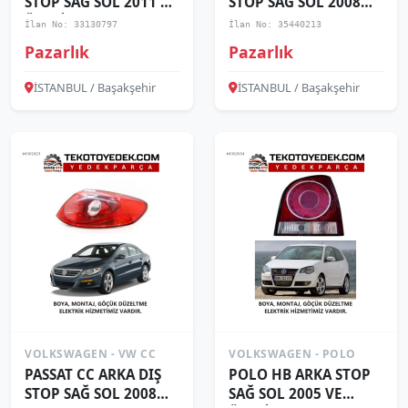
STOP SAĞ SOL 2011 VE
STOP SAĞ SOL 2008
ÜZERİ / KAMPANYA
2009 2010 2011 2012
İlan No: 33130797
İlan No: 35440213
/KAMPANYA
Pazarlık
Pazarlık
İSTANBUL / Başakşehir
İSTANBUL / Başakşehir
VOLKSWAGEN - VW CC
VOLKSWAGEN - POLO
PASSAT CC ARKA DIŞ
POLO HB ARKA STOP
STOP SAĞ SOL 2008
SAĞ SOL 2005 VE