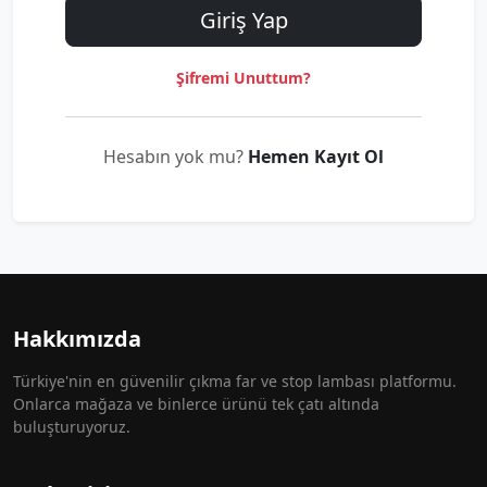
Giriş Yap
Şifremi Unuttum?
Hesabın yok mu?
Hemen Kayıt Ol
Hakkımızda
Türkiye'nin en güvenilir çıkma far ve stop lambası platformu.
Onlarca mağaza ve binlerce ürünü tek çatı altında
buluşturuyoruz.