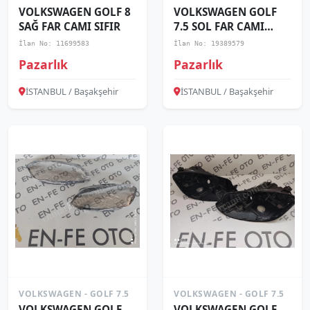
VOLKSWAGEN GOLF 8
VOLKSWAGEN GOLF
SAĞ FAR CAMI SIFIR
7.5 SOL FAR CAMI
SIFIR
İlan No: 11699583
İlan No: 19389579
Pazarlık
Pazarlık
İSTANBUL / Başakşehir
İSTANBUL / Başakşehir
VOLKSWAGEN - GOLF 7.5
VOLKSWAGEN - GOLF 7.5
VOLKSWAGEN GOLF
VOLKSWAGEN GOLF