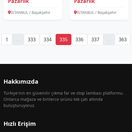
Pazarlık
Pazarlık
İSTANBUL / Başakşehir
İSTANBUL / Başakşehir
1
...
333
334
335
336
337
...
363
Hakkımızda
Türkiye'nin en güvenilir çıkma far ve stop lambası platformu.
Onlarca mağaza ve binlerce ürünü tek çatı altında
buluşturuyoruz.
Hızlı Erişim