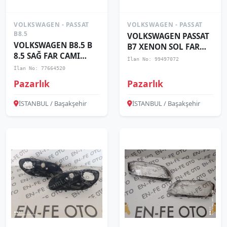
VOLKSWAGEN - PASSAT
VOLKSWAGEN - PASSAT
B8.5
VOLKSWAGEN PASSAT
VOLKSWAGEN B8.5 B
B7 XENON SOL FAR
8.5 SAĞ FAR CAMI
KASASI SIFIR 2011
İlan No: 99497072
SIFIR
2012 2013 2014
İlan No: 77664520
Pazarlık
Pazarlık
İSTANBUL / Başakşehir
İSTANBUL / Başakşehir