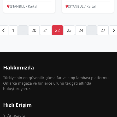
İSTANBUL / Kartal
İSTANBUL / Kartal
1
...
20
21
22
23
24
...
27
Hakkımızda
Türkiye'nin en güvenilir çıkma far ve stop lambası platformu.
Onlarca mağaza ve binlerce ürünü tek çatı altında
buluşturuyoruz.
Hızlı Erişim
Anasayfa