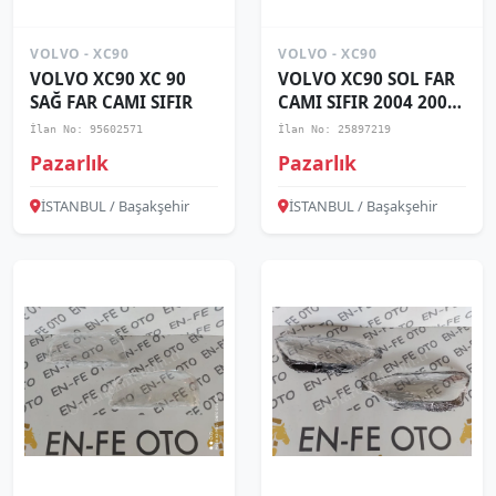
VOLVO - XC90
VOLVO - XC90
VOLVO XC90 XC 90
VOLVO XC90 SOL FAR
SAĞ FAR CAMI SIFIR
CAMI SIFIR 2004 2005
2006 2007 2008 2009
İlan No: 95602571
İlan No: 25897219
2010 2011 2012 2013
Pazarlık
Pazarlık
İSTANBUL / Başakşehir
İSTANBUL / Başakşehir