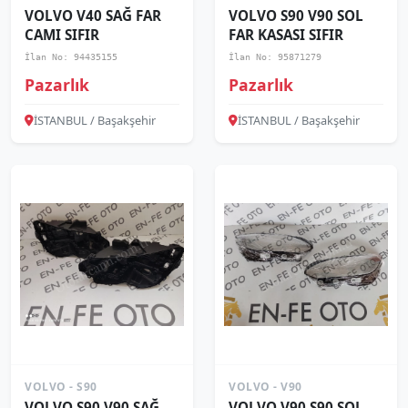
VOLVO V40 SAĞ FAR
VOLVO S90 V90 SOL
CAMI SIFIR
FAR KASASI SIFIR
İlan No: 94435155
İlan No: 95871279
Pazarlık
Pazarlık
İSTANBUL / Başakşehir
İSTANBUL / Başakşehir
VOLVO - S90
VOLVO - V90
VOLVO S90 V90 SAĞ
VOLVO V90 S90 SOL