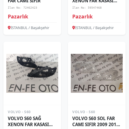
FAR CAMI SIFIR
XENON FAR KASASI
SIFIR 2014 2015 201
İlan No: 72462423
İlan No: 59547468
Pazarlık
Pazarlık
İSTANBUL / Başakşehir
İSTANBUL / Başakşehir
VOLVO - S60
VOLVO - S60
VOLVO S60 SAĞ
VOLVO S60 SOL FAR
XENON FAR KASASI
CAMI SIFIR 2009 2010