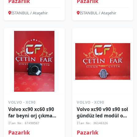
Pazarlık
Pazarlık
İSTANBUL / Ataşehir
İSTANBUL / Ataşehir
VOLVO - XC90
VOLVO - XC90
Volvo xc90 xc60 s90
Volvo xc90 v90 s90 sol
far beyni̇ orj çıkma
gündüz led modül orj
31427776
çıkma 2016-2019
İlan No: 67498567
İlan No: 36146326
Pazarlık
Pazarlık