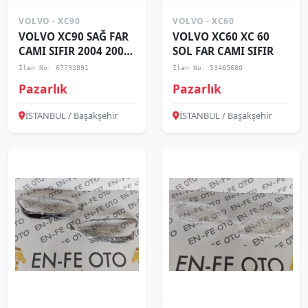
VOLVO - XC90
VOLVO - XC60
VOLVO XC90 SAĞ FAR
VOLVO XC60 XC 60
CAMI SIFIR 2004 2005
SOL FAR CAMI SIFIR
2006 2007 2008 2009
İlan No: 67792891
İlan No: 53465680
2010 2011 2012 2013
Pazarlık
Pazarlık
İSTANBUL / Başakşehir
İSTANBUL / Başakşehir