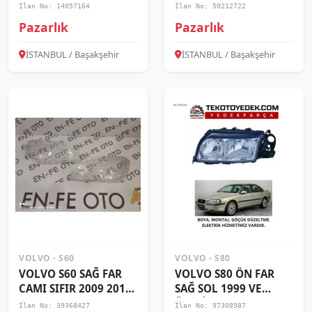
SIFIR 2014 2015 2016
2011 2012
İlan No: 14057164
İlan No: 50212722
Pazarlık
Pazarlık
İSTANBUL / Başakşehir
İSTANBUL / Başakşehir
VOLVO - S60
VOLVO - S80
VOLVO S60 SAĞ FAR
VOLVO S80 ÖN FAR
CAMI SIFIR 2009 2010
SAĞ SOL 1999 VE
2011 2012
ÜZERİ / KAMPANYA
İlan No: 39368427
İlan No: 97308987