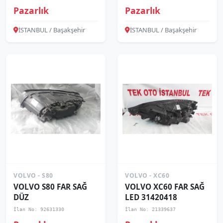
Pazarlık
Pazarlık
İSTANBUL / Başakşehir
İSTANBUL / Başakşehir
VOLVO - S80
VOLVO - XC60
VOLVO S80 FAR SAĞ
VOLVO XC60 FAR SAĞ
DÜZ
LED 31420418
İlan No: 92631330
İlan No: 21339637