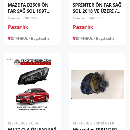
MAZDFA B2500 ÖN
SPRİNTER ÖN FAR SAĞ
FAR SAĞ SOL 1997
SOL 2018 VE ÜZERİ /
1998 1999 KAMPANYA
KAMPANYA
İlan No: 39883557
İlan No: 36679178
Pazarlık
Pazarlık
İSTANBUL / Başakşehir
İSTANBUL / Başakşehir
MERCEDES - CLA
MERCEDES - SPRINTER
W117 CLA ÖN FAR SAĞ
Mercedes SPRINTER