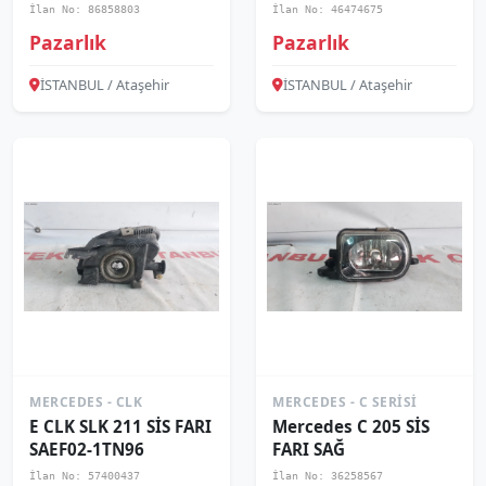
IZGARASI SOL
İlan No: 86858803
İlan No: 46474675
A21288517
Pazarlık
Pazarlık
İSTANBUL / Ataşehir
İSTANBUL / Ataşehir
MERCEDES - CLK
MERCEDES - C SERISI
E CLK SLK 211 SİS FARI
Mercedes C 205 SİS
SAEF02-1TN96
FARI SAĞ
İlan No: 57400437
İlan No: 36258567