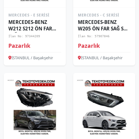
MERCEDES - E SERISI
MERCEDES - C SERISI
MERCEDES-BENZ
MERCEDES-BENZ
W212 S212 ÖN FAR
W205 ÖN FAR SAĞ SOL
SAĞ SOL 2009 2010
2019 2020 2021
İlan No: 97344209
İlan No: 57907846
2011 2012 2013
KAMPANYA
Pazarlık
Pazarlık
İSTANBUL / Başakşehir
İSTANBUL / Başakşehir