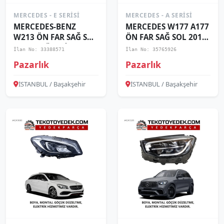
MERCEDES - E SERISI
MERCEDES - A SERISI
MERCEDES-BENZ
MERCEDES W177 A177
W213 ÖN FAR SAĞ SOL
ÖN FAR SAĞ SOL 2019
2021 VE ÜZERİ
2020 2021 KAMPANYA
İlan No: 33388571
İlan No: 35765926
KAMPANYA
Pazarlık
Pazarlık
İSTANBUL / Başakşehir
İSTANBUL / Başakşehir