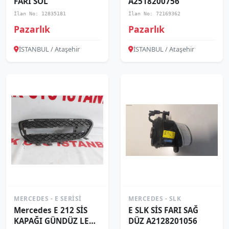
FARI SOL
A2518200756
İlan No: 12835181
İlan No: 72169362
Pazarlık
Pazarlık
İSTANBUL / Ataşehir
İSTANBUL / Ataşehir
MERCEDES - E SERISI
MERCEDES - SLK
Mercedes E 212 SİS
E SLK SİS FARI SAĞ
KAPAĞI GÜNDÜZ LEDİ
DÜZ A2128201056