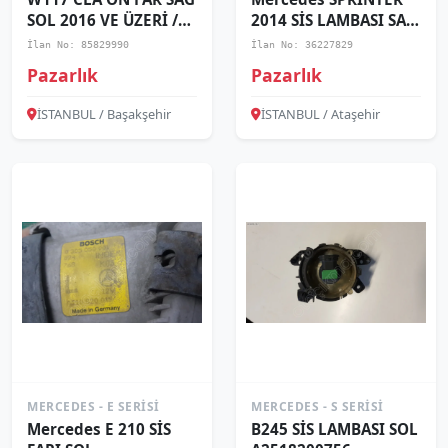
SOL 2016 VE ÜZERİ /
2014 SİS LAMBASI SAĞ
KAMPANYA
A9068203961
İlan No: 85829990
İlan No: 36227829
Pazarlık
Pazarlık
İSTANBUL / Başakşehir
İSTANBUL / Ataşehir
MERCEDES - E SERISI
MERCEDES - S SERISI
Mercedes E 210 SİS
B245 SİS LAMBASI SOL