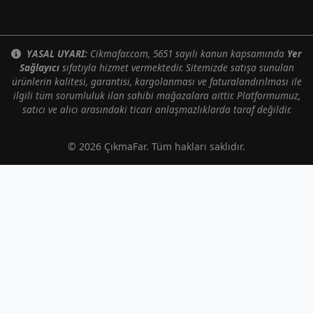
YASAL UYARI:
Cikmafar.com, 5651 sayılı kanun kapsamında
Yer
Sağlayıcı
sıfatıyla hizmet vermektedir. Sitemizde satışa sunulan
ürünlerin kalitesi, garantisi, kargolanması ve faturalandırılması ile
ilgili tüm sorumluluk ilan sahibi mağazalara aittir. Platformumuz,
satıcı ve alıcı arasındaki ticari anlaşmazlıklarda taraf değildir.
© 2026 ÇıkmaFar. Tüm hakları saklıdır.