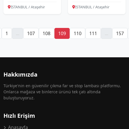
İSTANBUL / Ataşehir
İSTANBUL / Ataşehir
1
...
107
108
109
110
111
...
157
Hakkımızda
Türkiye'nin en güvenilir çıkma far ve stop lambası platformu.
Onlarca mağaza ve binlerce ürünü tek çatı altında
buluşturuyoruz.
Hızlı Erişim
Anasayfa