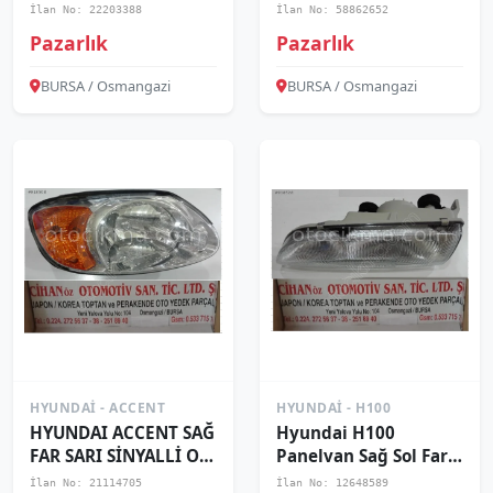
STOP
STOP
İlan No: 22203388
İlan No: 58862652
Pazarlık
Pazarlık
BURSA / Osmangazi
BURSA / Osmangazi
HYUNDAI - ACCENT
HYUNDAI - H100
HYUNDAI ACCENT SAĞ
Hyundai H100
FAR SARI SİNYALLİ ORJ
Panelvan Sağ Sol Far
2003 2004 92102-
1994-1996 .92101-
İlan No: 21114705
İlan No: 12648589