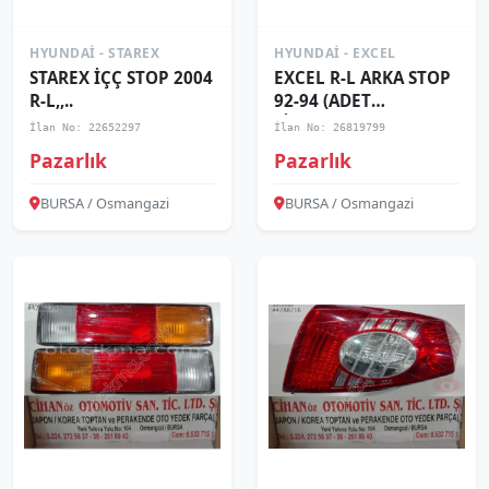
HYUNDAI - STAREX
HYUNDAI - EXCEL
STAREX İÇÇ STOP 2004
EXCEL R-L ARKA STOP
R-L,,..
92-94 (ADET
FİYAT)...,,.,.,
İlan No: 22652297
İlan No: 26819799
Pazarlık
Pazarlık
BURSA / Osmangazi
BURSA / Osmangazi