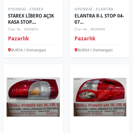
HYUNDAI - STAREX
HYUNDAI - ELANTRA
STAREX LİBERO AÇIK
ELANTRA R-L STOP 04-
KASA STOP....
07...
İlan No: 92018072
İlan No: 89190350
Pazarlık
Pazarlık
BURSA / Osmangazi
BURSA / Osmangazi