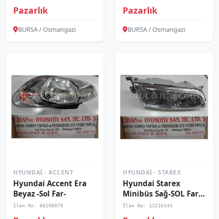
25530.
43300.
Pazarlık
Pazarlık
BURSA / Osmangazi
BURSA / Osmangazi
HYUNDAI - ACCENT
HYUNDAI - STAREX
Hyundai Accent Era
Hyundai Starex
Beyaz -Sol Far-
Minibüs Sağ-SOL Far
2003 Sonrası -
İlan No: 66298879
İlan No: 12216143
921024A510