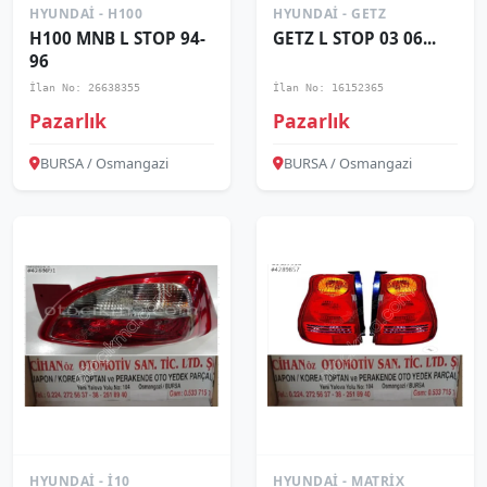
HYUNDAI - H100
HYUNDAI - GETZ
H100 MNB L STOP 94-
GETZ L STOP 03 06...
96
İlan No: 26638355
İlan No: 16152365
Pazarlık
Pazarlık
BURSA / Osmangazi
BURSA / Osmangazi
HYUNDAI - I10
HYUNDAI - MATRIX