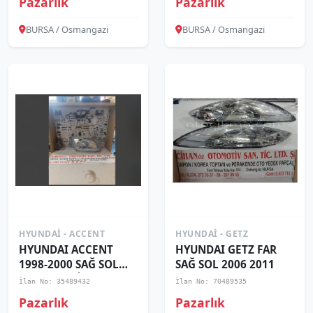
Pazarlık
Pazarlık
BURSA / Osmangazi
BURSA / Osmangazi
HYUNDAI - ACCENT
HYUNDAI - GETZ
HYUNDAI ACCENT
HYUNDAI GETZ FAR
1998-2000 SAĞ SOL
SAĞ SOL 2006 2011
FAR ADET FİYATI
İlan No: 35489432
İlan No: 70489535
Pazarlık
Pazarlık