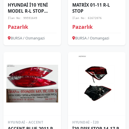
HYUNDAİ İ10 YENİ
MATRİX 01-11 R-L
MODEL R-L STOP
STOP
2014...
İlan No: 99591649
İlan No: 61672076
Pazarlık
Pazarlık
BURSA / Osmangazi
BURSA / Osmangazi
HYUNDAI - ACCENT
HYUNDAI - I20
ACCENT BLUE 2011 R-
İ20 DIŞŞ STOP 14-17 R-