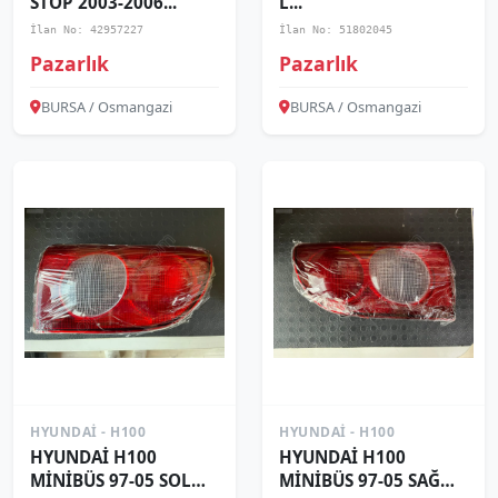
STOP 2003-2006...
L...
İlan No: 42957227
İlan No: 51802045
Pazarlık
Pazarlık
BURSA / Osmangazi
BURSA / Osmangazi
HYUNDAI - H100
HYUNDAI - H100
HYUNDAİ H100
HYUNDAİ H100
MİNİBÜS 97-05 SOL
MİNİBÜS 97-05 SAĞ