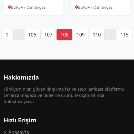
BURSA / Osmangazi
BURSA / Osmangazi
1
...
106
107
108
109
110
...
115
Hakkımızda
Türkiye'nin en güvenilir çıkma far ve stop lambası platformu.
Onlarca mağaza ve binlerce ürünü tek çatı altında
buluşturuyoruz.
Hızlı Erişim
Anasayfa