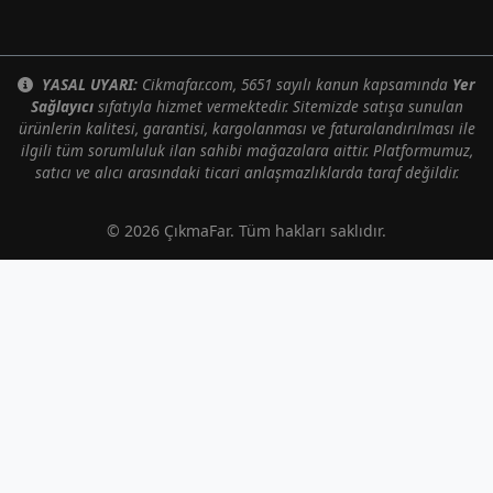
YASAL UYARI:
Cikmafar.com, 5651 sayılı kanun kapsamında
Yer
Sağlayıcı
sıfatıyla hizmet vermektedir. Sitemizde satışa sunulan
ürünlerin kalitesi, garantisi, kargolanması ve faturalandırılması ile
ilgili tüm sorumluluk ilan sahibi mağazalara aittir. Platformumuz,
satıcı ve alıcı arasındaki ticari anlaşmazlıklarda taraf değildir.
© 2026 ÇıkmaFar. Tüm hakları saklıdır.