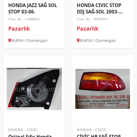
HONDA JAZZ SAĞ SOL
HONDA CIVIC STOP
STOP 03-06.
DIŞ SAĞ-SOL 2003-
2005 ADET FİYATI
İlan No: 11088653
İlan No: 35500507
Pazarlık
Pazarlık
BURSA / Osmangazi
BURSA / Osmangazi
HONDA - CIVIC
HONDA - CIVIC
Orjinal Sıfır Honda
CİVİC HB SAĞ STOP