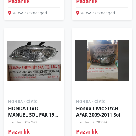
Pazarlık
Pazarlık
BURSA / Osmangazi
BURSA / Osmangazi
HONDA - CIVIC
HONDA - CIVIC
HONDA CIVIC
Honda Civic SİYAH
MANUEL SOL FAR 1999
AFAR 2009-2011 Sol
2001
İlan No: 49676225
İlan No: 25209324
Pazarlık
Pazarlık