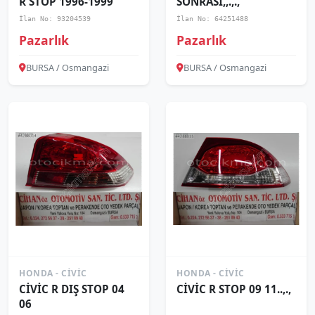
R STOP 1996-1999
SONRASI,,.,.,
İlan No: 93204539
İlan No: 64251488
Pazarlık
Pazarlık
BURSA / Osmangazi
BURSA / Osmangazi
HONDA - CIVIC
HONDA - CIVIC
CİVİC R DIŞ STOP 04
CİVİC R STOP 09 11..,.,
06