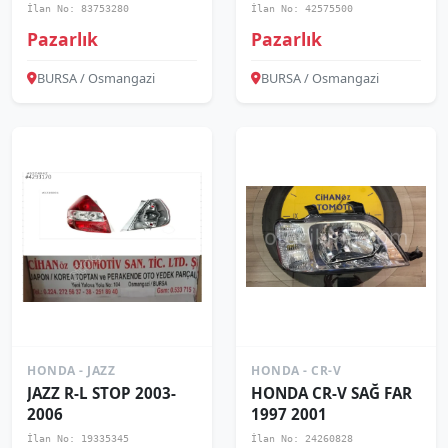
İlan No: 83753280
İlan No: 42575500
Pazarlık
Pazarlık
BURSA / Osmangazi
BURSA / Osmangazi
HONDA - JAZZ
HONDA - CR-V
JAZZ R-L STOP 2003-
HONDA CR-V SAĞ FAR
2006
1997 2001
İlan No: 19335345
İlan No: 24260828