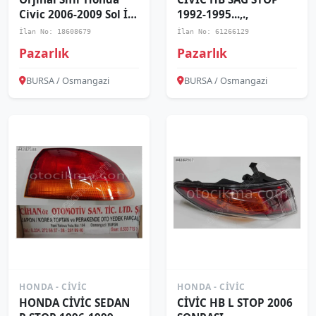
Civic 2006-2009 Sol İç
1992-1995...,.,
Stop
İlan No: 18608679
İlan No: 61266129
Pazarlık
Pazarlık
BURSA / Osmangazi
BURSA / Osmangazi
HONDA - CIVIC
HONDA - CIVIC
HONDA CİVİC SEDAN
CİVİC HB L STOP 2006