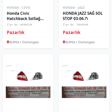
HONDA - CIVIC
HONDA - JAZZ
Honda Civic
HONDA JAZZ SAĞ SOL
Hatchback SolSağ
STOP 03-06.?\
Stop 2006 2010 -Adet
İlan No: 89386139
İlan No: 79045040
Fiyatı
Pazarlık
Pazarlık
BURSA / Osmangazi
BURSA / Osmangazi