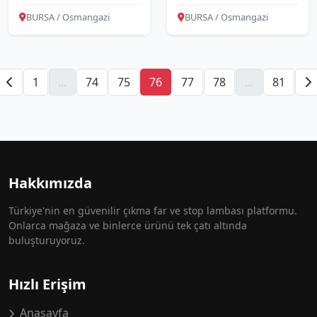
BURSA / Osmangazi
BURSA / Osmangazi
1
...
74
75
76
77
78
...
81
Hakkımızda
Türkiye'nin en güvenilir çıkma far ve stop lambası platformu.
Onlarca mağaza ve binlerce ürünü tek çatı altında
buluşturuyoruz.
Hızlı Erişim
Anasayfa