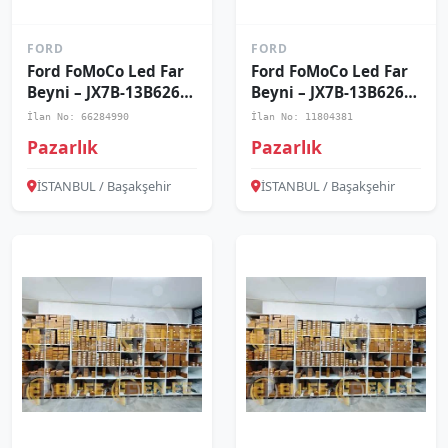
FORD
FORD
Ford FoMoCo Led Far
Ford FoMoCo Led Far
Beyni – JX7B-13B626-
Beyni – JX7B-13B626-
AJ
AE
İlan No: 66284990
İlan No: 11804381
Pazarlık
Pazarlık
İSTANBUL / Başakşehir
İSTANBUL / Başakşehir