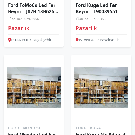
Ford FoMoCo Led Far
Ford Kuga Led Far
Beyni – JX7B-13B626-
Beyni – L90089551
AK
İlan No: 62929966
İlan No: 15221076
Pazarlık
Pazarlık
İSTANBUL / Başakşehir
İSTANBUL / Başakşehir
FORD - MONDEO
FORD - KUGA
Ford Mondeo Led Far
Ford Kuga Afs Adaptif