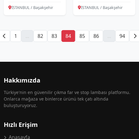
İSTANBUL / Başakşehir
İSTANBUL / Başakşehir
1
...
82
83
84
85
86
...
94
Hakkımızda
Türkiye'nin en güvenilir çıkma far ve stop lambası platformu.
Onlarca mağaza ve binlerce ürünü tek çatı altında
buluşturuyoruz.
Hızlı Erişim
Anasayfa