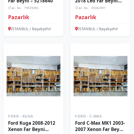
Far Beyni – 5218640
2018 Led Far Beyni
EM2B13B626BA
İlan No: 79525301
İlan No: 35362507
Pazarlık
Pazarlık
İSTANBUL / Başakşehir
İSTANBUL / Başakşehir
FORD - KUGA
FORD - C-MAX
Ford Kuga 2008-2012
Ford C-Max MK1 2003-
Xenon Far Beyni
2007 Xenon Far Beyni