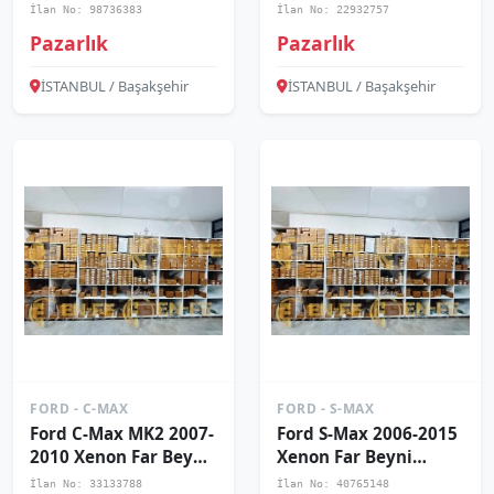
6M2112K072AA
2M5112K072AA
İlan No: 98736383
İlan No: 22932757
Pazarlık
Pazarlık
İSTANBUL / Başakşehir
İSTANBUL / Başakşehir
FORD - C-MAX
FORD - S-MAX
Ford C-Max MK2 2007-
Ford S-Max 2006-2015
2010 Xenon Far Beyni
Xenon Far Beyni
6M2112K072AA
6M2112K072AA
İlan No: 33133788
İlan No: 40765148