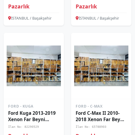
Pazarlık
Pazarlık
İSTANBUL / Başakşehir
İSTANBUL / Başakşehir
FORD - KUGA
FORD - C-MAX
Ford Kuga 2013-2019
Ford C-Max II 2010-
Xenon Far Beyni
2018 Xenon Far Beyni
89089352
1697303
İlan No: 82290529
İlan No: 65788903