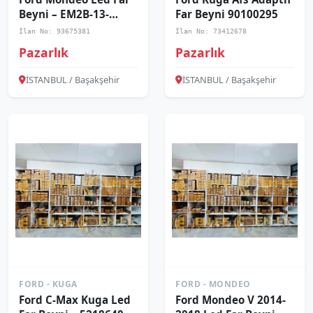
Beyni – EM2B-13-
Far Beyni 90100295
B626-BA
İlan No: 93675381
İlan No: 73412678
Pazarlık
Pazarlık
İSTANBUL / Başakşehir
İSTANBUL / Başakşehir
FORD - KUGA
FORD - MONDEO
Ford C-Max Kuga Led
Ford Mondeo V 2014-