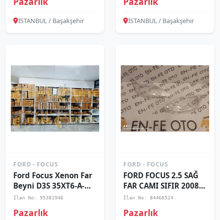
Pazarlık
Pazarlık
İSTANBUL / Başakşehir
İSTANBUL / Başakşehir
FORD - FOCUS
FORD - FOCUS
Ford Focus Xenon Far
FORD FOCUS 2.5 SAĞ
Beyni D3S 35XT6-A-
FAR CAMI SIFIR 2008
D1/12V 1710026 3-Pin
2009 2010 2011 2012
İlan No: 95381946
İlan No: 84468524
Pazarlık
Pazarlık