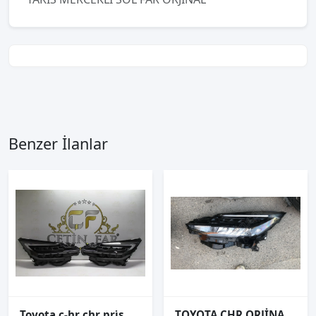
Benzer İlanlar
Toyota c-hr chr pri̇sma led sağ sol far sıfır orj
TOYOTA CHR ORJİNAL ÇIKMA SOL FAR