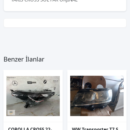
Benzer İlanlar
COROLLA CROSS 22-24 SAĞ FAR ORJİNAL ÇIKMA
WW Transporter T7 Sağ ön far.7L1.941.005