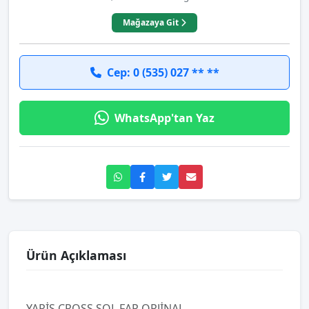
Mağazaya Git
Cep: 0 (535) 027 ** **
WhatsApp'tan Yaz
Ürün Açıklaması
YARİS CROSS SOL FAR ORJİNAL