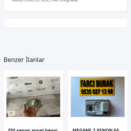
Benzer İlanlar
f30 xenon angel beyni
MEGANE 2 XENON FAR BEYNİ 02-06 89309877