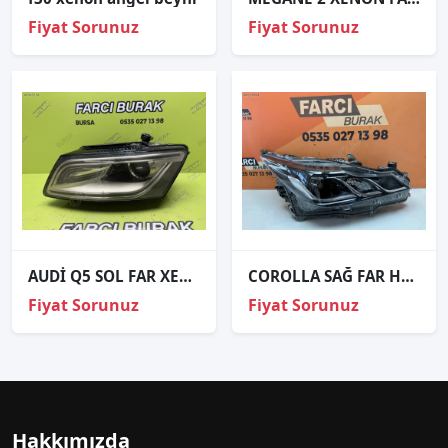
Fiyat Sorunuz
Fiyat Sorunuz
AUDİ Q5 SOL FAR XENON 2013- 8R0941005C
COROLLA SAĞ FAR HYBRİD LED ORJİNAL HATASIZ 81110-02T31 2019-2024
Fiyat Sorunuz
Fiyat Sorunuz
Hakkımızda