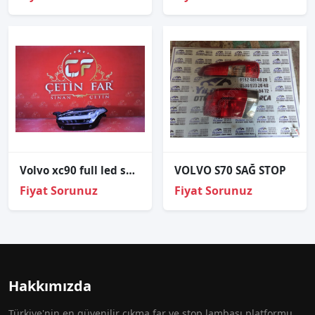
Volvo xc90 full led sol far hatasiz 2016-2019 31468664
VOLVO S70 SAĞ STOP
Fiyat Sorunuz
Fiyat Sorunuz
Hakkımızda
Türkiye'nin en güvenilir çıkma far ve stop lambası platformu.