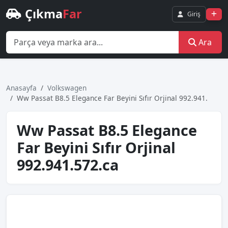
Çıkma
Far
Giriş
Ara
Anasayfa
Volkswagen
Ww Passat B8.5 Elegance Far Beyi̇ni̇ Sıfır Orji̇nal 992.941.
Ww Passat B8.5 Elegance
Far Beyi̇ni̇ Sıfır Orji̇nal
992.941.572.ca