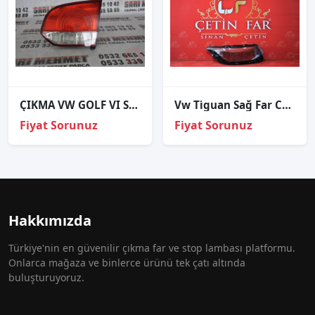
ÇIKMA VW GOLF VI SAĞ İÇ STOP
Vw Ti̇guan Sağ Far Cami 2021-2022
Fiyat Sorunuz
Fiyat Sorunuz
Hakkımızda
Türkiye'nin en güvenilir çıkma far ve stop lambası platformu.
Onlarca mağaza ve binlerce ürünü tek çatı altında
buluşturuyoruz.