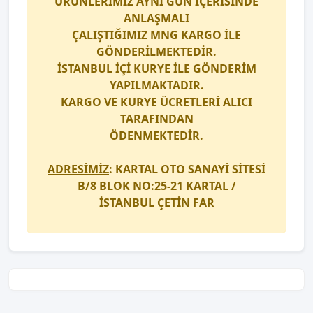
ÜRÜNLERİMİZ AYNI GÜN İÇERİSİNDE
ANLAŞMALI
ÇALIŞTIĞIMIZ
MNG KARGO
İLE
GÖNDERİLMEKTEDİR.
İSTANBUL İÇİ
KURYE
İLE GÖNDERİM
YAPILMAKTADIR.
KARGO
VE
KURYE
ÜCRETLERİ ALICI
TARAFINDAN
ÖDENMEKTEDİR.
ADRESİMİZ
: KARTAL OTO SANAYİ SİTESİ
B/8 BLOK NO:25-21 KARTAL /
İSTANBUL
ÇETİN FAR