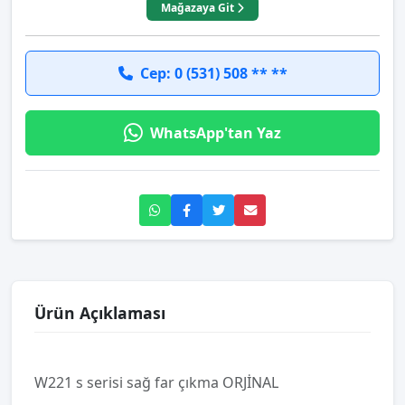
Mağazaya Git
Cep: 0 (531) 508 ** **
WhatsApp'tan Yaz
Ürün Açıklaması
W221 s serisi sağ far çıkma ORJİNAL