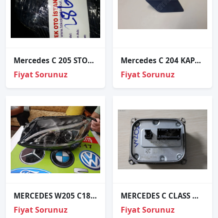
Mercedes C 205 STOP COUPE SAĞ BAGAJ SÖKME
Mercedes C 204 KAPAK FAR YIKAMA KAPAĞI A2048804324
Fiyat Sorunuz
Fiyat Sorunuz
MERCEDES W205 C180 C 200 SOL ÖN FAR
MERCEDES C CLASS W205 LED FAR BEYNİ 2014/18 A2059005010
Fiyat Sorunuz
Fiyat Sorunuz