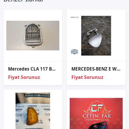
Mercedes CLA 117 BEYİN FAR LED A1769066500
MERCEDES-BENZ E W211 FAR YIKAMA KAPAĞI SOL ORJİNAL A2118800905
Fiyat Sorunuz
Fiyat Sorunuz