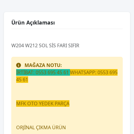
Ürün Açıklaması
W204 W212 SOL SİS FARI SIFIR
MAĞAZA NOTU:
İRTİBAT: 0553 695 45 61
WHATSAPP: 0553 695
45 61
MFK OTO YEDEK PARÇA
ORJİNAL ÇIKMA ÜRÜN