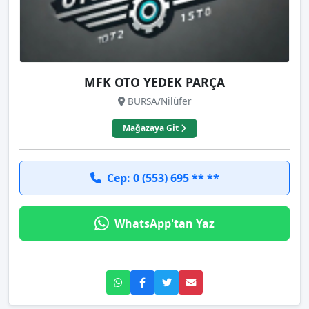
MFK OTO YEDEK PARÇA
BURSA/Nilüfer
Mağazaya Git
Cep: 0 (553) 695 ** **
WhatsApp'tan Yaz