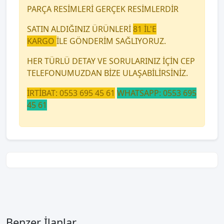
PARÇA RESİMLERİ GERÇEK RESİMLERDİR
SATIN ALDIĞINIZ ÜRÜNLERİ
81 İL'E
KARGO
İLE GÖNDERİM SAĞLIYORUZ.
HER TÜRLÜ DETAY VE SORULARINIZ İÇİN CEP
TELEFONUMUZDAN BİZE ULAŞABİLİRSİNİZ.
İRTİBAT: 0553 695 45 61
WHATSAPP: 0553 695
45 61
Benzer İlanlar