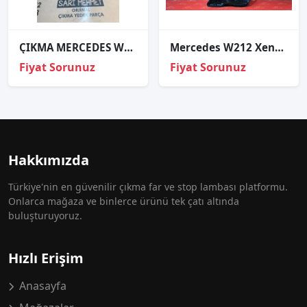
ÇIKMA MERCEDES W124 SİNYAL LAMBASI SOL
Mercedes W212 Xenon Sol Far Kasasi
Fiyat Sorunuz
Fiyat Sorunuz
Hakkımızda
Türkiye'nin en güvenilir çıkma far ve stop lambası platformu.
Onlarca mağaza ve binlerce ürünü tek çatı altında
buluşturuyoruz.
Hızlı Erişim
Anasayfa