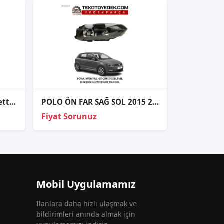
1K5972175A volkswagen jetta 2005-11 bagaj kapağı tesisatı
POLO ÖN FAR SAĞ SOL 2015 2016 2017 2018 KAMPANYA
Fiyat Sorunuz
Mobil Uygulamamız
İlanlara daha hızlı ulaşmak ve
bildirimleri anında almak için