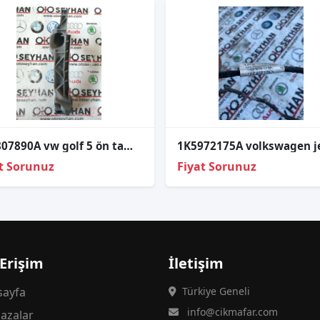
1K0807890A vw golf 5 ön tampon far alt braketi sağ
t Sorunuz
Fiyat Sorunuz
 Erişim
İletişim
ayfa
Türkiye Geneli
info@cikmafar.com
azalar