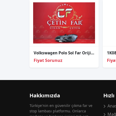
Volkswagen Polo Sol Far Orijinal
Fiyat Sorunuz
Fiya
Hakkımızda
Hızlı
Türkiye'nin en güvenilir çıkma far ve
Anas
stop lambası platformu. Onlarca
Mağ