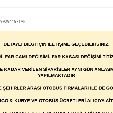
i 992941571AE
DETAYLI BİLGİ İÇİN İLETİŞİME GEÇEBİLİRSİNİZ.
R
İ
, FAR CAMI DE
ĞİŞİ
M
İ
, FAR KASASI DEĞİŞİMİ TİT
YE KADAR VERİLEN SİPARİŞLER AYNI GÜN ANLAŞ
YAPILMAKTADIR
VE ŞEHİRLER ARASI OTOBÜS FİRMALARI İLE DE G
GO & KURYE VE OTOBÜS ÜCRETLERİ ALICIYA AİT