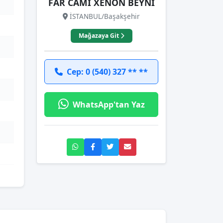
FAR CAMI XENON BEYNİ
İSTANBUL/Başakşehir
Mağazaya Git
Cep: 0 (540) 327 ** **
WhatsApp'tan Yaz