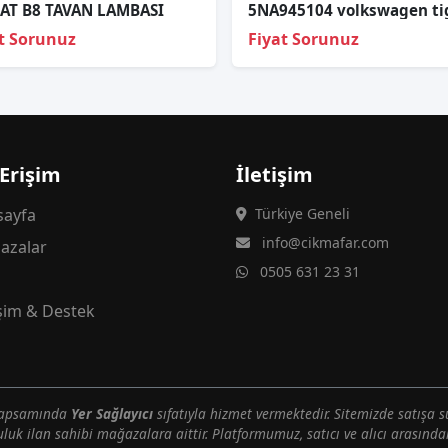
AT B8 TAVAN LAMBASI
t Sorunuz
Fiyat Sorunuz
 Erişim
İletişim
ayfa
Türkiye Geneli
info@cikmafar.com
azalar
0505 631 23 31
g
işim & Destek
 kapsamında
Yer Sağlayıcı
sıfatıyla hizmet vermektedir. Sitemizde satışa s
uluk ilan sahibi mağazalara aittir. Platformumuz, satıcı ve alıcı arasındak