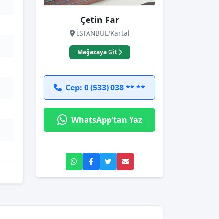
Çetin Far
İSTANBUL/Kartal
Mağazaya Git
Cep: 0 (533) 038 ** **
WhatsApp'tan Yaz