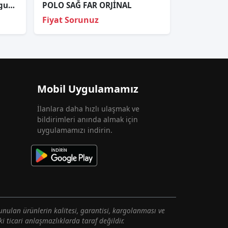
5NA945104 volkswagen tiguan 2018 arka tampon sağ reflektör
POLO SAĞ FAR ORJİNAL
Fiyat Sorunuz
Mobil Uygulamamız
İlanlara daha hızlı ulaşmak ve
bildirimleri anında almak için
uygulamamızı indirin.
unulan ürünlerin kalitesi, garantisi, kargolanması ve
i ticari anlaşmazlıklarda taraf değildir.