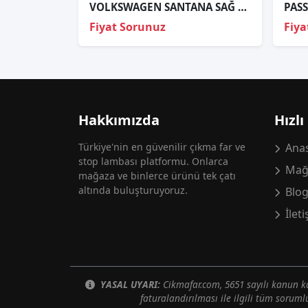
VOLKSWAGEN SANTANA SAĞ STOP ORJİNAL ÇIKMA
PASS
Fiyat Sorunuz
Fiya
Hakkımızda
Hızlı
Türkiye'nin en güvenilir çıkma far ve
Anas
stop lambası platformu. Onlarca
Mağ
mağaza ve binlerce ürünü tek çatı
altında buluşturuyoruz.
Blo
İlet
YASAL UYARI:
Cikmafar.com, 5651 sayılı kanun
faturalandırılması ile ilgili tüm soruml