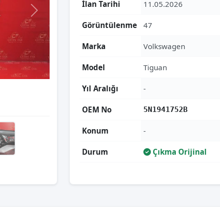
İlan Tarihi
11.05.2026
Görüntülenme
47
Marka
Volkswagen
Model
Tiguan
Yıl Aralığı
-
OEM No
5N1941752B
Konum
-
Durum
Çıkma Orijinal