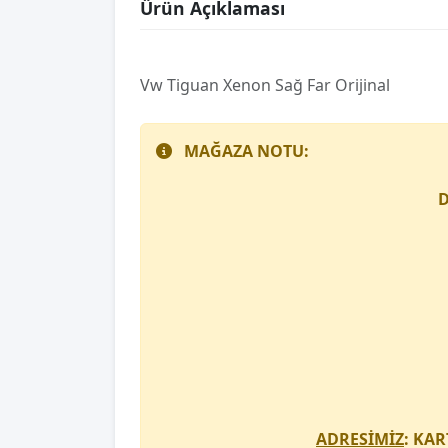
Ürün Açıklaması
Vw Tiguan Xenon Sağ Far Orijinal
MAĞAZA NOTU:
D
ADRESİMİZ
: KAR