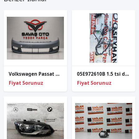
Volkswagen Passat Ön Tampon Far Yıkama Delikli Astar 2010 ve Üzeri
05E972610B 1.5 tsi dfy motor tesisatı
Fiyat Sorunuz
Fiyat Sorunuz