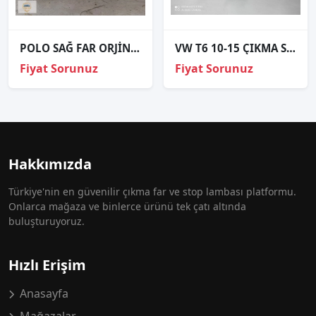
POLO SAĞ FAR ORJİNAL 13-
VW T6 10-15 ÇIKMA SAĞ ÖN SİS FARI OEM; 7E0941700A
Fiyat Sorunuz
Fiyat Sorunuz
Hakkımızda
Türkiye'nin en güvenilir çıkma far ve stop lambası platformu.
Onlarca mağaza ve binlerce ürünü tek çatı altında
buluşturuyoruz.
Hızlı Erişim
Anasayfa