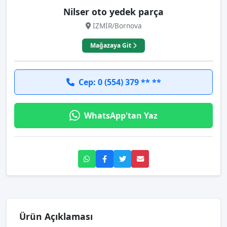
Nilser oto yedek parça
İZMİR/Bornova
Mağazaya Git
Cep: 0 (554) 379 ** **
WhatsApp'tan Yaz
Ürün Açıklaması