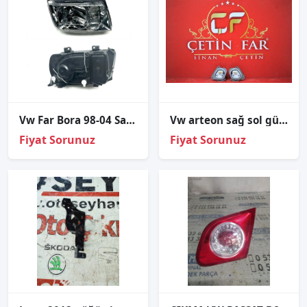
Vw Far Bora 98-04 Sağ (Sissiz)
Vw arteon sağ sol gündüz led beyni̇ orj çıkma 3g8998479a 3g8998479
Fiyat Sorunuz
Fiyat Sorunuz