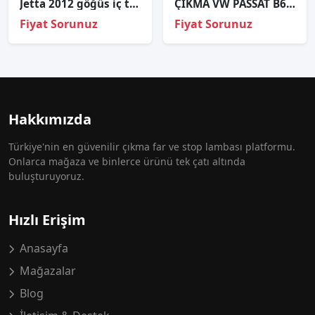
Jetta 2012 göğüs iç tesisat bağlantı demiri
ÇIKMA VW PASSAT B6 SAĞ ARKA İÇ STOP
Fiyat Sorunuz
Fiyat Sorunuz
Hakkımızda
Türkiye'nin en güvenilir çıkma far ve stop lambası platformu.
Onlarca mağaza ve binlerce ürünü tek çatı altında
buluşturuyoruz.
Hızlı Erişim
Anasayfa
Mağazalar
Blog