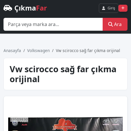
Çıkma
Far
Giriş
Ara
Anasayfa
Volkswagen
Vw scirocco sağ far çıkma orijinal
Vw scirocco sağ far çıkma
orijinal