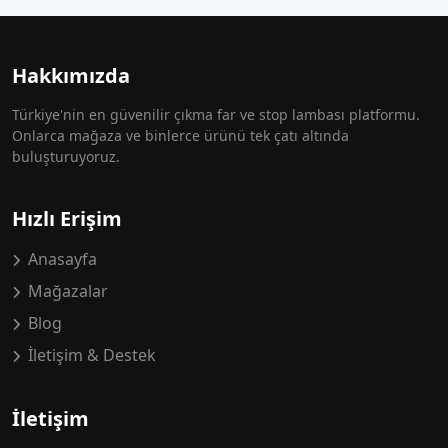
Hakkımızda
Türkiye'nin en güvenilir çıkma far ve stop lambası platformu.
Onlarca mağaza ve binlerce ürünü tek çatı altında
buluşturuyoruz.
Hızlı Erişim
Anasayfa
Mağazalar
Blog
İletişim & Destek
İletişim