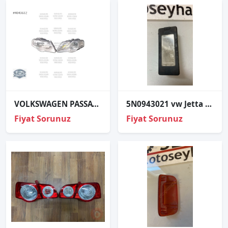
VOLKSWAGEN PASSAT SAĞ SOL FAR TAKIM ORJİNAL 3C0941005AA
5N0943021 vw Jetta 2011-2014 Arka Plaka Aydınlatma Lambası
Fiyat Sorunuz
Fiyat Sorunuz