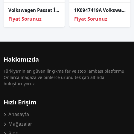
Volkswagen Passat İç Dış Stop Takım Set 4 Stop 2006-2010
1K0947419A Volkswagen Tiguan 2013 4 kapı uyumlu kapı reflektör
Fiyat Sorunuz
Fiyat Sorunuz
Hakkımızda
Türkiye'nin en güvenilir çıkma far ve stop lambası platformu.
Onlarca mağaza ve binlerce ürünü tek çatı altında
buluşturuyoruz.
Hızlı Erişim
Anasayfa
Mağazalar
Blog