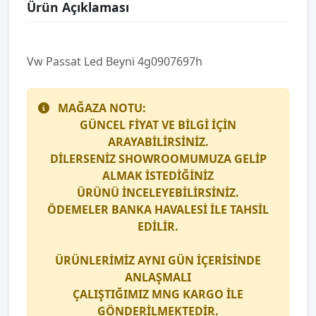
Ürün Açıklaması
Vw Passat Led Beyni̇ 4g0907697h
MAĞAZA NOTU:
GÜNCEL FİYAT VE BİLGİ İÇİN
ARAYABİLİRSİNİZ.
DİLERSENİZ SHOWROOMUMUZA GELİP
ALMAK İSTEDİĞİNİZ
ÜRÜNÜ İNCELEYEBİLİRSİNİZ.
ÖDEMELER BANKA HAVALESİ İLE TAHSİL
EDİLİR.
ÜRÜNLERİMİZ AYNI GÜN İÇERİSİNDE
ANLAŞMALI
ÇALIŞTIĞIMIZ
MNG KARGO
İLE
GÖNDERİLMEKTEDİR.