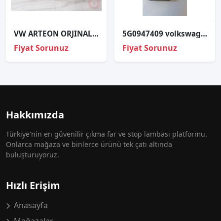
VW ARTEON ORJINAL ÇIKMA SOL FAR
5G0947409 volkswagen Passat b8 torpido iç aydınlatma led
Fiyat Sorunuz
Fiyat Sorunuz
Hakkımızda
Türkiye'nin en güvenilir çıkma far ve stop lambası platformu.
Onlarca mağaza ve binlerce ürünü tek çatı altında
buluşturuyoruz.
Hızlı Erişim
Anasayfa