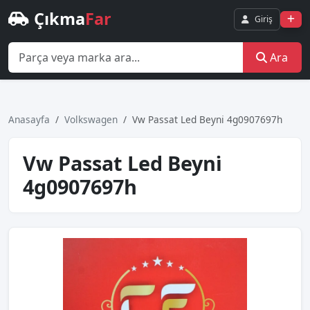
Çıkma
Far
Giriş
Ara
Anasayfa
Volkswagen
Vw Passat Led Beyni̇ 4g0907697h
Vw Passat Led Beyni̇
4g0907697h