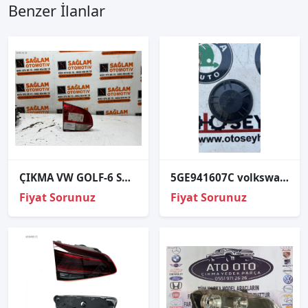
Benzer İlanlar
ÇIKMA VW GOLF-6 SOL BAGAJ İÇİ STOP 5K0945107
5GE941607C volkswagen grubu passat b8.5 golf far led alt kapağı
Fiyat Sorunuz
Fiyat Sorunuz