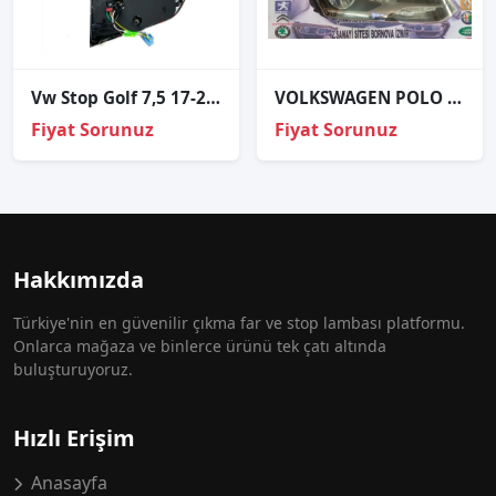
Vw Stop Golf 7,5 17-20 İç Sol (Hıghlıne)
VOLKSWAGEN POLO ORJİNAL ÇIKMA SAĞ FAR
Fiyat Sorunuz
Fiyat Sorunuz
Hakkımızda
Türkiye'nin en güvenilir çıkma far ve stop lambası platformu.
Onlarca mağaza ve binlerce ürünü tek çatı altında
buluşturuyoruz.
Hızlı Erişim
Anasayfa