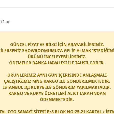
571.ae
GÜNCEL FİYAT VE BİLGİ İÇİN ARAYABİLİRSİNİZ.
İLERSENİZ SHOWROOMUMUZA GELİP ALMAK İSTEDİĞİN
ÜRÜNÜ İNCELEYEBİLİRSİNİZ.
ÖDEMELER BANKA HAVALESİ İLE TAHSİL EDİLİR.
ÜRÜNLERİMİZ AYNI GÜN İÇERİSİNDE ANLAŞMALI
ÇALIŞTIĞIMIZ
MNG KARGO
İLE GÖNDERİLMEKTEDİR.
İSTANBUL İÇİ
KURYE
İLE GÖNDERİM YAPILMAKTADIR.
KARGO
VE
KURYE
ÜCRETLERİ ALICI TARAFINDAN
ÖDENMEKTEDİR.
TAL OTO SANAYİ SİTESİ B/8 BLOK NO:25-21 KARTAL / İS