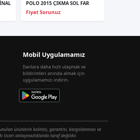
JİNAL
POLO 2015 ÇIKMA SOL FAR
Fiyat Sorunuz
Mobil Uygulamamız
İlanlara daha hızlı ulaşmak ve
bildirimleri anında almak için
uygulamamızı indirin.
unulan ürünlerin kalitesi, garantisi, kargolanması ve
i ticari anlaşmazlıklarda taraf değildir.