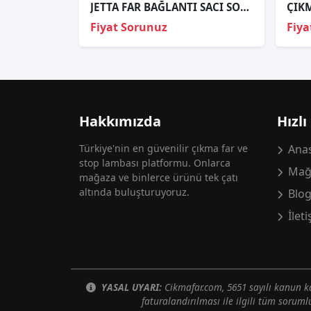
JETTA FAR BAĞLANTI SACI SOL ORJİNAL (SIFIR) 5C6805931
Fiyat Sorunuz
Fiya
Hakkımızda
Hızlı
Türkiye'nin en güvenilir çıkma far ve
Anas
stop lambası platformu. Onlarca
Mağ
mağaza ve binlerce ürünü tek çatı
altında buluşturuyoruz.
Blo
İlet
YASAL UYARI:
Cikmafar.com, 5651 sayılı kanun
faturalandırılması ile ilgili tüm soruml