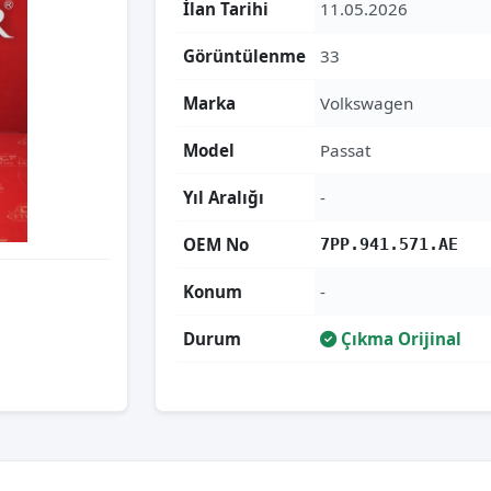
İlan Tarihi
11.05.2026
Görüntülenme
33
Marka
Volkswagen
Model
Passat
Yıl Aralığı
-
OEM No
7PP.941.571.AE
Konum
-
Durum
Çıkma Orijinal