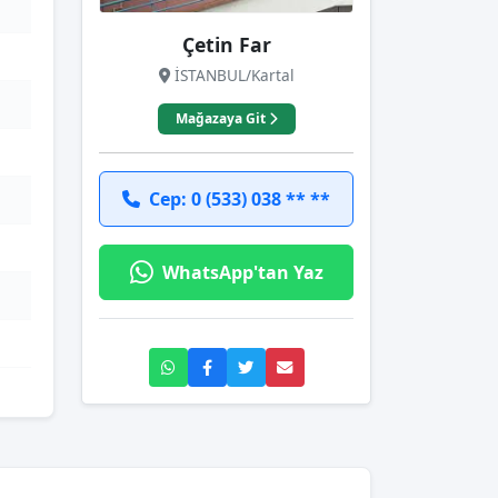
Çetin Far
İSTANBUL/Kartal
Mağazaya Git
Cep: 0 (533) 038 ** **
WhatsApp'tan Yaz