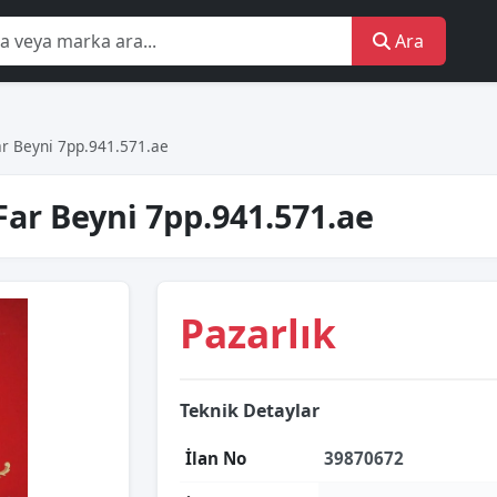
Ara
r Beyni̇ 7pp.941.571.ae
ar Beyni̇ 7pp.941.571.ae
Pazarlık
Teknik Detaylar
İlan No
39870672