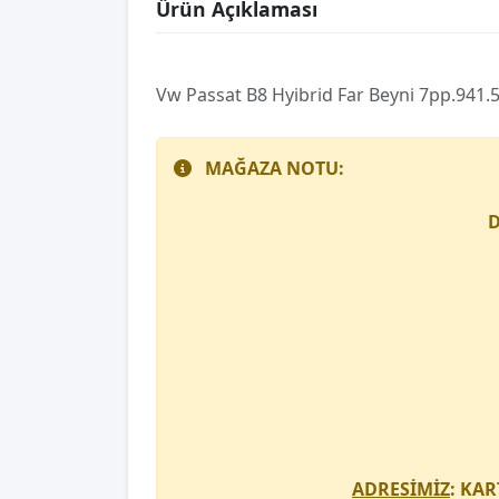
Ürün Açıklaması
Vw Passat B8 Hyibrid Far Beyni̇ 7pp.941.
MAĞAZA NOTU:
D
ADRESİMİZ
: KAR