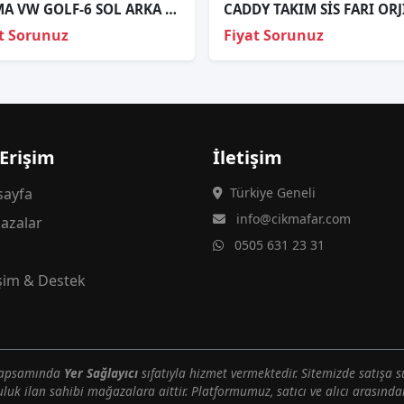
ÇIKMA VW GOLF-6 SOL ARKA STOP 5K0945257
CADDY TAKIM SİS FARI OR
t Sorunuz
Fiyat Sorunuz
 Erişim
İletişim
ayfa
Türkiye Geneli
info@cikmafar.com
azalar
0505 631 23 31
g
işim & Destek
 kapsamında
Yer Sağlayıcı
sıfatıyla hizmet vermektedir. Sitemizde satışa s
uluk ilan sahibi mağazalara aittir. Platformumuz, satıcı ve alıcı arasındak