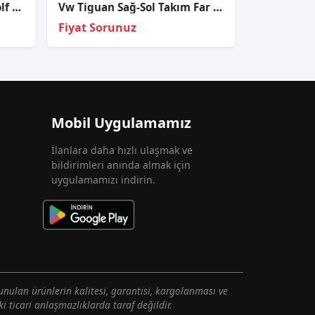
5K6937545 Volkswagen Golf 6 bagaj yan tesisat tutucu
Vw Tiguan Sağ-Sol Takım Far Lambası Ledli Xenon 2016-2020
Fiyat Sorunuz
Mobil Uygulamamız
İlanlara daha hızlı ulaşmak ve
bildirimleri anında almak için
uygulamamızı indirin.
unulan ürünlerin kalitesi, garantisi, kargolanması ve
i ticari anlaşmazlıklarda taraf değildir.