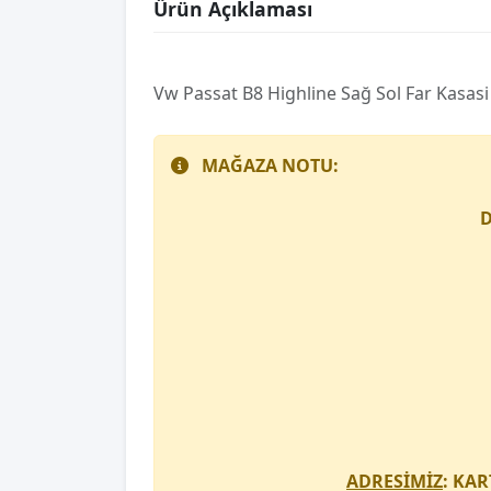
Ürün Açıklaması
Vw Passat B8 Hi̇ghli̇ne Sağ Sol Far Kasasi
MAĞAZA NOTU:
D
ADRESİMİZ
: KAR