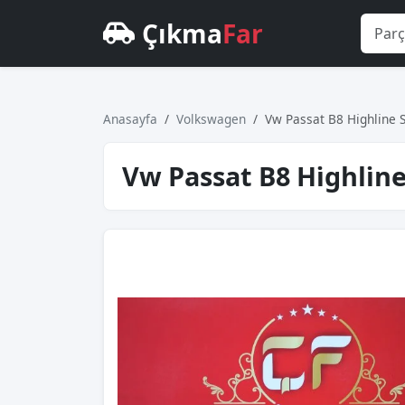
Çıkma
Far
Anasayfa
Volkswagen
Vw Passat B8 Hi̇ghli̇ne 
Vw Passat B8 Hi̇ghli̇n