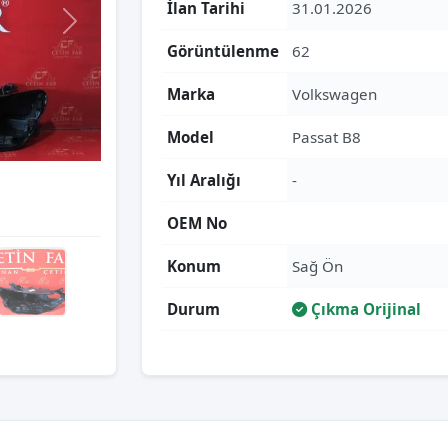
İlan Tarihi
31.01.2026
Görüntülenme
62
Marka
Volkswagen
Model
Passat B8
Yıl Aralığı
-
OEM No
Konum
Sağ Ön
Durum
Çıkma Orijinal