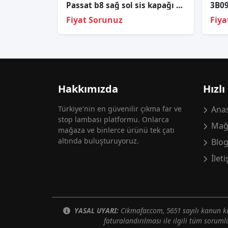
Passat b8 sağ sol sis kapağı orjinal çıkma parça
Fiyat Sorunuz
Fiya
Hakkımızda
Hızlı
Türkiye'nin en güvenilir çıkma far ve
Anas
stop lambası platformu. Onlarca
Mağ
mağaza ve binlerce ürünü tek çatı
altında buluşturuyoruz.
Blo
İlet
YASAL UYARI:
Cikmafar.com, 5651 sayılı kanun
faturalandırılması ile ilgili tüm soruml