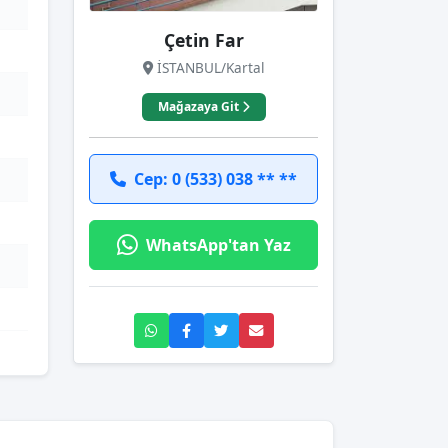
Çetin Far
İSTANBUL/Kartal
Mağazaya Git
Cep: 0 (533) 038 ** **
WhatsApp'tan Yaz