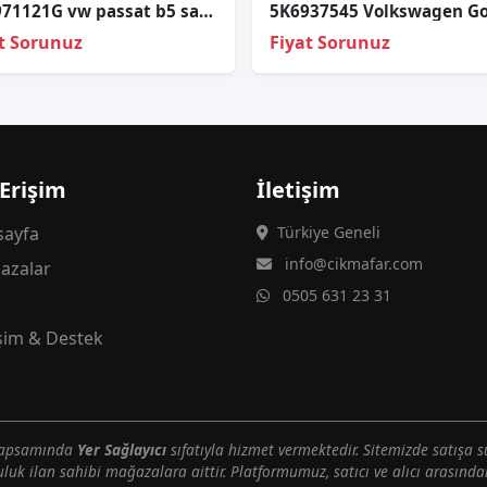
3B0971121G vw passat b5 sağ ön kapı tesisatı
t Sorunuz
Fiyat Sorunuz
 Erişim
İletişim
ayfa
Türkiye Geneli
info@cikmafar.com
azalar
0505 631 23 31
g
işim & Destek
 kapsamında
Yer Sağlayıcı
sıfatıyla hizmet vermektedir. Sitemizde satışa s
uluk ilan sahibi mağazalara aittir. Platformumuz, satıcı ve alıcı arasındak