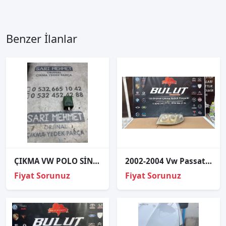
Benzer İlanlar
ÇIKMA VW POLO SİNYAL LAMBASI RÖLESİ 111953227D
2002-2004 Vw Passat B5.5 Sol Ön Far - Oto Çıkma Parçaları
Fiyat Sorunuz
Fiyat Sorunuz