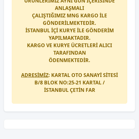
ÜRÜNLERİMİZ AYNI GÜN İÇERİSİNDE
ANLAŞMALI
ÇALIŞTIĞIMIZ
MNG KARGO
İLE
GÖNDERİLMEKTEDİR.
İSTANBUL İÇİ
KURYE
İLE GÖNDERİM
YAPILMAKTADIR.
KARGO
VE
KURYE
ÜCRETLERİ ALICI
TARAFINDAN
ÖDENMEKTEDİR.
ADRESİMİZ
: KARTAL OTO SANAYİ SİTESİ
B/8 BLOK NO:25-21 KARTAL /
İSTANBUL
ÇETİN FAR