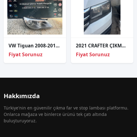
VW Tiguan 2008-2011 Zenon Sağ Ön Far - Oto Çıkma Parçaları
2021 CRAFTER ÇIKMA ORJİNAL SOL ÖN FAR
Fiyat Sorunuz
Fiyat Sorunuz
Hakkımızda
Türkiye'nin en güvenilir çıkma far ve stop lambası platformu.
Onlarca mağaza ve binlerce ürünü tek çatı altında
buluşturuyoruz.