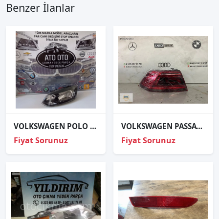
Benzer İlanlar
VOLKSWAGEN POLO ORJINAL ÇIKMA SOL FAR
VOLKSWAGEN PASSAT B8.5 HİGHLİNE SOL STOP SIFIR OEM:3GD.945.207A
Fiyat Sorunuz
Fiyat Sorunuz