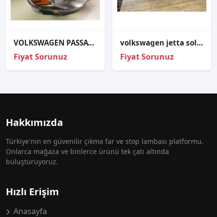
VOLKSWAGEN PASSAT CC SAĞ SOL FAR
volkswagen jetta sol arka tampon reflektörü 2011-2014
Fiyat Sorunuz
Fiyat Sorunuz
Hakkımızda
Türkiye'nin en güvenilir çıkma far ve stop lambası platformu.
Onlarca mağaza ve binlerce ürünü tek çatı altında
buluşturuyoruz.
Hızlı Erişim
Anasayfa