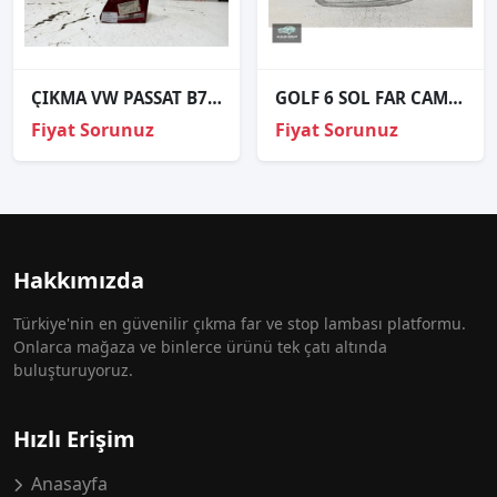
ÇIKMA VW PASSAT B7 SAĞ İÇ STOP 3AE945094D
GOLF 6 SOL FAR CAMI SIFIR
Fiyat Sorunuz
Fiyat Sorunuz
Hakkımızda
Türkiye'nin en güvenilir çıkma far ve stop lambası platformu.
Onlarca mağaza ve binlerce ürünü tek çatı altında
buluşturuyoruz.
Hızlı Erişim
Anasayfa