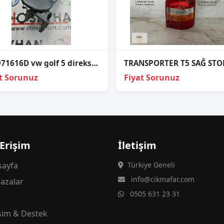
1K0971616D vw golf 5 direksiyon kolonu tesisat tutucu
t Sorunuz
Fiyat Sorunuz
 Erişim
İletişim
ayfa
Türkiye Geneli
info@cikmafar.com
azalar
0505 631 23 31
g
işim & Destek