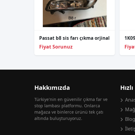
Passat b8 sis farı çıkma orjinal
Fiyat Sorunuz
Fiya
Hakkımızda
Hızlı
Türkiye'nin en güvenilir çıkma far ve
Anas
stop lambası platformu. Onlarca
Mağ
mağaza ve binlerce ürünü tek çatı
altında buluşturuyoruz.
Blo
İlet