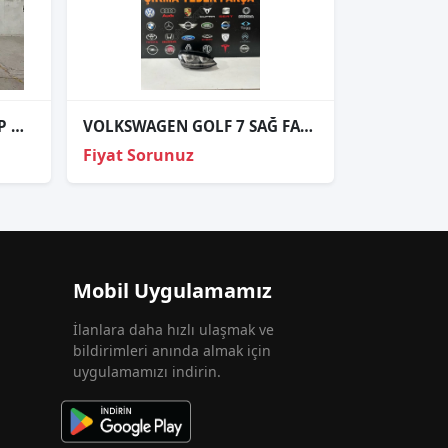
TRANSPORTER T5 SAĞ STOP ORJİNAL
VOLKSWAGEN GOLF 7 SAĞ FAR U LED ÇIKMA
Fiyat Sorunuz
Mobil Uygulamamız
İlanlara daha hızlı ulaşmak ve
bildirimleri anında almak için
uygulamamızı indirin.