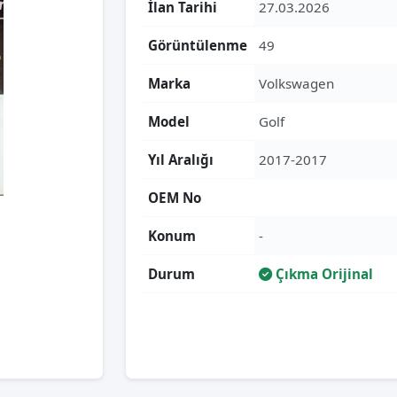
İlan Tarihi
27.03.2026
Görüntülenme
49
Marka
Volkswagen
Model
Golf
Yıl Aralığı
2017-2017
OEM No
Konum
-
Durum
Çıkma Orijinal