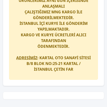
ÜRÜNLERİMİZ AYNI GÜN İÇERİSİNDE
ANLAŞMALI
ÇALIŞTIĞIMIZ
MNG KARGO
İLE
GÖNDERİLMEKTEDİR.
İSTANBUL İÇİ
KURYE
İLE GÖNDERİM
YAPILMAKTADIR.
KARGO
VE
KURYE
ÜCRETLERİ ALICI
TARAFINDAN
ÖDENMEKTEDİR.
ADRESİMİZ
: KARTAL OTO SANAYİ SİTESİ
B/8 BLOK NO:25-21 KARTAL /
İSTANBUL
ÇETİN FAR