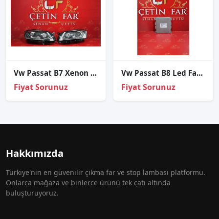
Vw Passat B7 Xenon Sağ Sol Far Orijinal çıkma
Vw Passat B8 Led Far Beyni̇ 2015-2018 7pp941572ab
Fiyat Sorunuz
Fiyat Sorunuz
Hakkımızda
Türkiye'nin en güvenilir çıkma far ve stop lambası platformu.
Onlarca mağaza ve binlerce ürünü tek çatı altında
buluşturuyoruz.