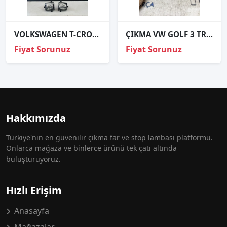
VOLKSWAGEN T-CROSS SAĞ SOL LEDLİ SİS FARI 2GM-941-662 2GM-941-661
ÇIKMA VW GOLF 3 TRW-M 1H6 941 531 N 1H6941531N FAR ANAHTARI
Fiyat Sorunuz
Fiyat Sorunuz
Hakkımızda
Türkiye'nin en güvenilir çıkma far ve stop lambası platformu.
Onlarca mağaza ve binlerce ürünü tek çatı altında
buluşturuyoruz.
Hızlı Erişim
Anasayfa