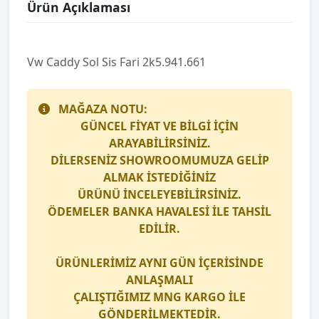
Ürün Açıklaması
Vw Caddy Sol Si̇s Fari 2k5.941.661
MAĞAZA NOTU:
GÜNCEL FİYAT VE BİLGİ İÇİN
ARAYABİLİRSİNİZ.
DİLERSENİZ SHOWROOMUMUZA GELİP
ALMAK İSTEDİĞİNİZ
ÜRÜNÜ İNCELEYEBİLİRSİNİZ.
ÖDEMELER BANKA HAVALESİ İLE TAHSİL
EDİLİR.
ÜRÜNLERİMİZ AYNI GÜN İÇERİSİNDE
ANLAŞMALI
ÇALIŞTIĞIMIZ
MNG KARGO
İLE
GÖNDERİLMEKTEDİR.