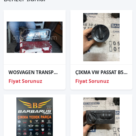
WOSVAGEN TRANSPORTER SİS FARI
ÇIKMA VW PASSAT B5 BK7 1C0941531A BK71C0941531A FAR ANAHTARI
Fiyat Sorunuz
Fiyat Sorunuz