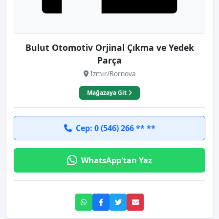
Bulut Otomotiv Orjinal Çıkma ve Yedek
Parça
İzmir/Bornova
Mağazaya Git
Cep: 0 (546) 266 ** **
WhatsApp'tan Yaz