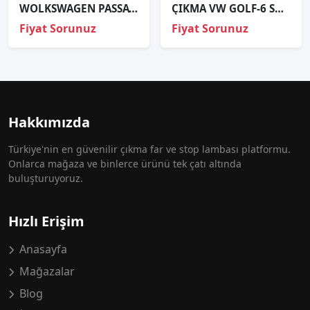
WOLKSWAGEN PASSAT FAR 2005-SAĞ-SOL TAKIM,.
ÇIKMA VW GOLF-6 SW SAĞ ARKA STOP 1K9945096
Fiyat Sorunuz
Fiyat Sorunuz
Hakkımızda
Türkiye'nin en güvenilir çıkma far ve stop lambası platformu.
Onlarca mağaza ve binlerce ürünü tek çatı altında
buluşturuyoruz.
Hızlı Erişim
Anasayfa
Mağazalar
Blog