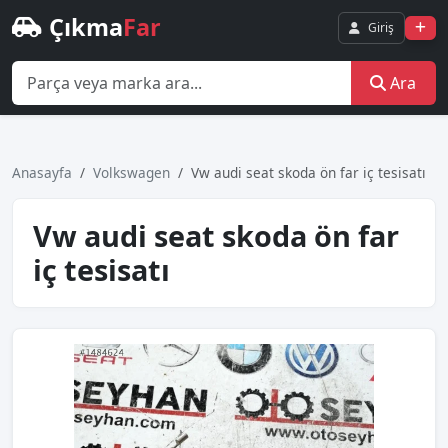
Çıkma
Far
Giriş
Ara
Anasayfa
Volkswagen
Vw audi seat skoda ön far iç tesisatı
Vw audi seat skoda ön far
iç tesisatı