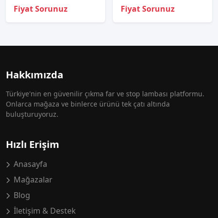
Fiyat Sorunuz
Fiyat Sorunuz
Hakkımızda
Türkiye'nin en güvenilir çıkma far ve stop lambası platformu.
Onlarca mağaza ve binlerce ürünü tek çatı altında
buluşturuyoruz.
Hızlı Erişim
Anasayfa
Mağazalar
Blog
İletişim & Destek