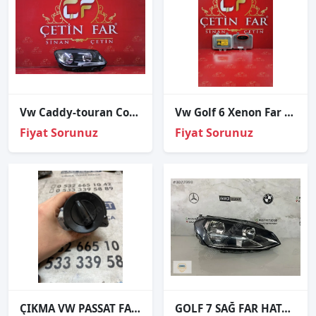
Vw Caddy-touran Comfortli̇ne Halojen Sağ Far Sıfır İthal 1t1941006g
Vw Golf 6 Xenon Far Beyni 2009-2013
Fiyat Sorunuz
Fiyat Sorunuz
ÇIKMA VW PASSAT FAR ANAHTARI
GOLF 7 SAĞ FAR HATASIZ ORJİNAL