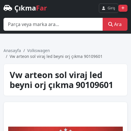
Çıkma
Far
Giriş
Ara
Anasayfa
Volkswagen
Vw arteon sol vi̇raj led beyni̇ orj çıkma 90109601
Vw arteon sol vi̇raj led
beyni̇ orj çıkma 90109601