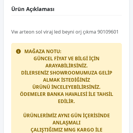
Ürün Açıklaması
Vw arteon sol vi̇raj led beyni̇ orj çıkma 90109601
MAĞAZA NOTU:
GÜNCEL FİYAT VE BİLGİ İÇİN
ARAYABİLİRSİNİZ.
DİLERSENİZ SHOWROOMUMUZA GELİP
ALMAK İSTEDİĞİNİZ
ÜRÜNÜ İNCELEYEBİLİRSİNİZ.
ÖDEMELER BANKA HAVALESİ İLE TAHSİL
EDİLİR.
ÜRÜNLERİMİZ AYNI GÜN İÇERİSİNDE
ANLAŞMALI
ÇALIŞTIĞIMIZ
MNG KARGO
İLE