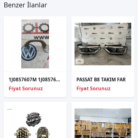
Benzer İlanlar
1J0857607M 1J0857607E golf 4 toledo ibiza tavan elciği
PASSAT B8 TAKIM FAR
Fiyat Sorunuz
Fiyat Sorunuz