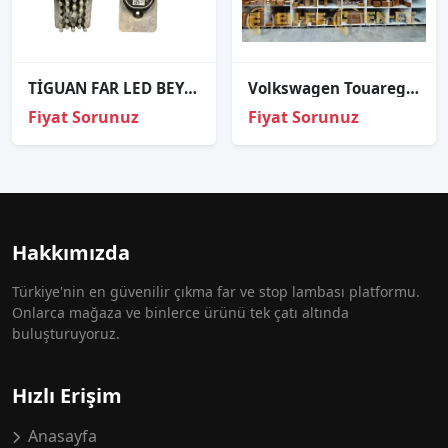
TİGUAN FAR LED BEYNİ ORJİNAL 2017-2020
Volkswagen Touareg Xenon Far Beyni 3D0907391B
Fiyat Sorunuz
Fiyat Sorunuz
Hakkımızda
Türkiye'nin en güvenilir çıkma far ve stop lambası platformu.
Onlarca mağaza ve binlerce ürünü tek çatı altında
buluşturuyoruz.
Hızlı Erişim
Anasayfa