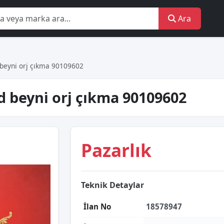
Ara
 beyni̇ orj çıkma 90109602
ed beyni̇ orj çıkma 90109602
Pazarlık
Teknik Detaylar
İlan No
18578947