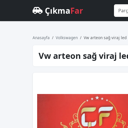
Çıkma
Far
Anasayfa
Volkswagen
Vw arteon sağ vi̇raj led
Vw arteon sağ vi̇raj l