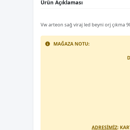
Ürün Açıklaması
Vw arteon sağ vi̇raj led beyni̇ orj çıkma
MAĞAZA NOTU:
D
ADRESİMİZ
: KAR