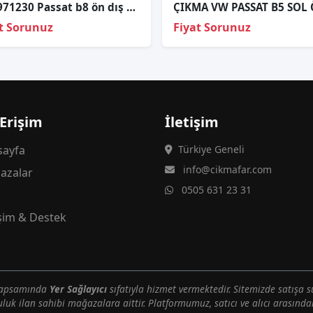
5Q0971230 Passat b8 ön dış tesisat
t Sorunuz
Fiyat Sorunuz
 Erişim
İletişim
ayfa
Türkiye Geneli
info@cikmafar.com
azalar
0505 631 23 31
g
işim & Destek
 kapsamında
Yer Sağlayıcı
sıfatıyla hizmet vermektedir. Sitemizde satışa s
uluk ilan sahibi mağazalara aittir. Platformumuz, satıcı ve alıcı arasındak