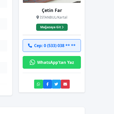
Çetin Far
İSTANBUL/Kartal
Mağazaya Git
Cep: 0 (533) 038 ** **
WhatsApp'tan Yaz