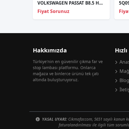
VOLKSWAGEN PASSAT B8.5 HATASIZ ÇIKMA SAĞ FAR
Fiyat Sorunuz
Fiya
Hakkımızda
Hızlı
Türkiye'nin en güvenilir çıkma far ve
Anas
stop lambası platformu. Onlarca
Mağ
mağaza ve binlerce ürünü tek çatı
altında buluşturuyoruz.
Blo
İlet
YASAL UYARI:
Cikmafar.com, 5651 sayılı kanun
faturalandırılması ile ilgili tüm soruml