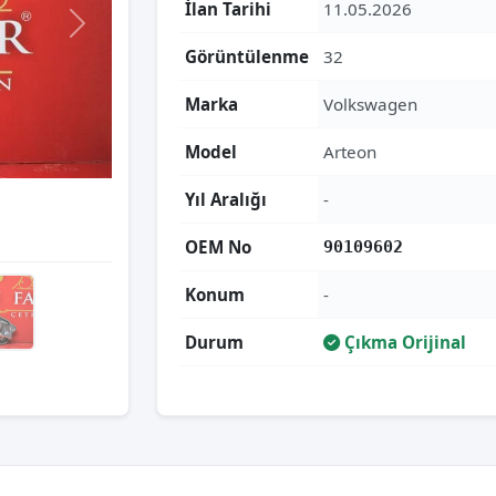
İlan Tarihi
11.05.2026
Görüntülenme
32
Marka
Volkswagen
Model
Arteon
Yıl Aralığı
-
OEM No
90109602
Konum
-
Durum
Çıkma Orijinal