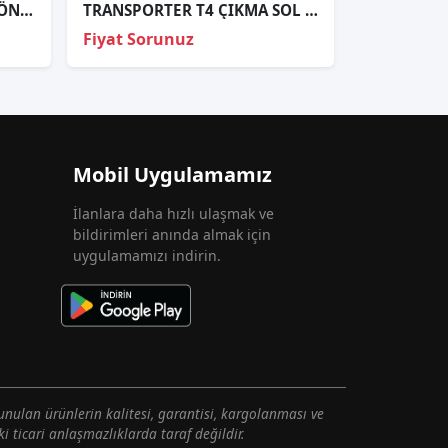
ÇIKMA VW PASSAT B5 SOL ÖN FAR
TRANSPORTER T4 ÇIKMA SOL FAR VE TÜM ÇIKMA PARÇALAR
Fiyat Sorunuz
Mobil Uygulamamız
İlanlara daha hızlı ulaşmak ve
bildirimleri anında almak için
uygulamamızı indirin.
unulan ürünlerin kalitesi, garantisi, kargolanması ve
i ticari anlaşmazlıklarda taraf değildir.