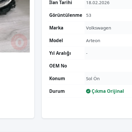
İlan Tarihi
18.02.2026
Görüntülenme
53
Marka
Volkswagen
Model
Arteon
Yıl Aralığı
-
OEM No
Konum
Sol Ön
Durum
Çıkma Orijinal