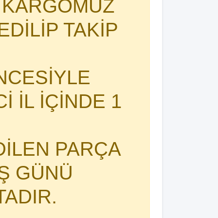
I KARGOMUZ
DİLİP TAKİP
NCESİYLE
 İL İÇİNDE 1
DİLEN PARÇA
İŞ GÜNÜ
TADIR.