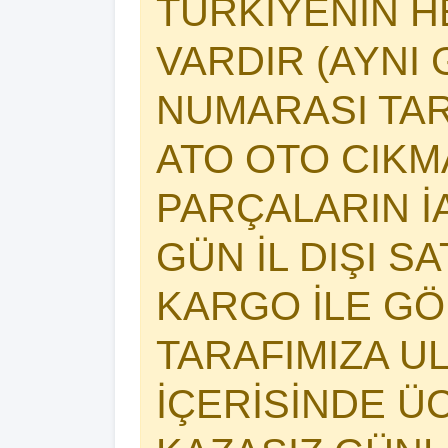
TÜRKİYENİN 
VARDIR (AYNI 
NUMARASI TAR
ATO OTO CIK
PARÇALARIN İA
GÜN İL DIŞI S
KARGO İLE GÖ
TARAFIMIZA U
İÇERİSİNDE Ü