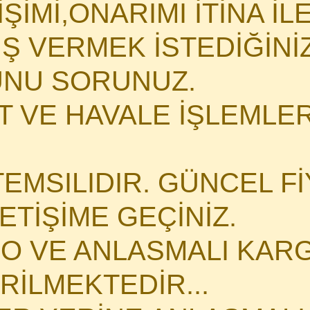
İMİ,ONARIMI İTİNA İLE 
İŞ VERMEK İSTEDİĞİN
NU SORUNUZ.
 VE HAVALE İŞLEMLERİ
TEMSILIDIR. GÜNCEL Fİ
LETİŞİME GEÇİNİZ.
O VE ANLASMALI KARG
İLMEKTEDİR...