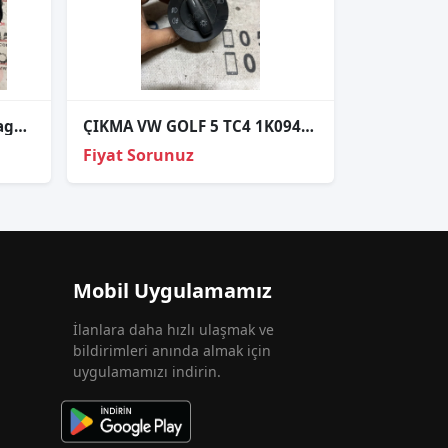
volkswagen caddy 2001 bagaj kapağı tesisatı
ÇIKMA VW GOLF 5 TC4 1K0941431N TC41K0941431N FAR ANAHTARI
Fiyat Sorunuz
Mobil Uygulamamız
İlanlara daha hızlı ulaşmak ve
bildirimleri anında almak için
uygulamamızı indirin.