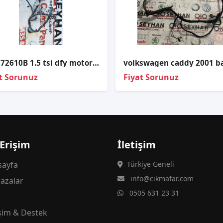
05E972610B 1.5 tsi dfy motor tesisatı
t Sorunuz
Fiyat Sorunuz
 Erişim
İletişim
ayfa
Türkiye Geneli
info@cikmafar.com
azalar
0505 631 23 31
g
işim & Destek