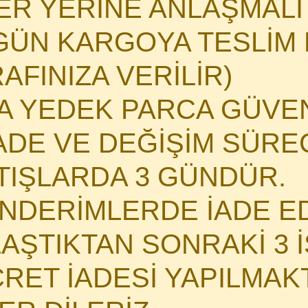
HER YERİNE ANLAŞMAL
GÜN KARGOYA TESLİM E
AFINIZA VERİLİR)
MA YEDEK PARCA GÜVE
DE VE DEĞİŞİM SÜRECİ
ATIŞLARDA 3 GÜNDÜR.
NDERİMLERDE İADE E
LAŞTIKTAN SONRAKİ 3 
CRET İADESİ YAPILMAK