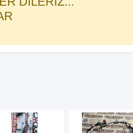
R DİLERİZ...
AR