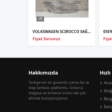
VOLKSWAGEN SCIROCCO SAĞ FAR CAMI SIFIR 2006-2015
Fiyat Sorunuz
Fiya
Hakkımızda
Hızlı
Türkiye'nin en güvenilir çıkma far ve
Anas
stop lambası platformu. Onlarca
Mağ
mağaza ve binlerce ürünü tek çatı
altında buluşturuyoruz.
Blo
İlet