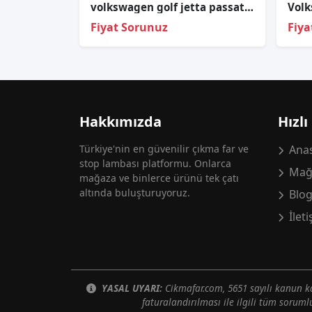
volkswagen golf jetta passat 1.6 fsi BLP alternatör tesisatı
Fiyat Sorunuz
Fiya
Hakkımızda
Hızlı
Türkiye'nin en güvenilir çıkma far ve
Anas
stop lambası platformu. Onlarca
Mağ
mağaza ve binlerce ürünü tek çatı
altında buluşturuyoruz.
Blo
İlet
YASAL UYARI:
Cikmafar.com, 5651 sayılı kanun
faturalandırılması ile ilgili tüm soruml