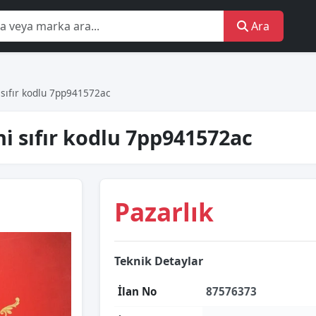
Ara
̇ sıfır kodlu 7pp941572ac
i̇ sıfır kodlu 7pp941572ac
Pazarlık
Teknik Detaylar
İlan No
87576373