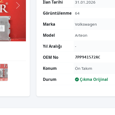
İlan Tarihi
31.01.2026
Görüntülenme
64
Marka
Volkswagen
Model
Arteon
Yıl Aralığı
-
OEM No
7PP941572AC
Konum
Ön Takım
Durum
Çıkma Orijinal