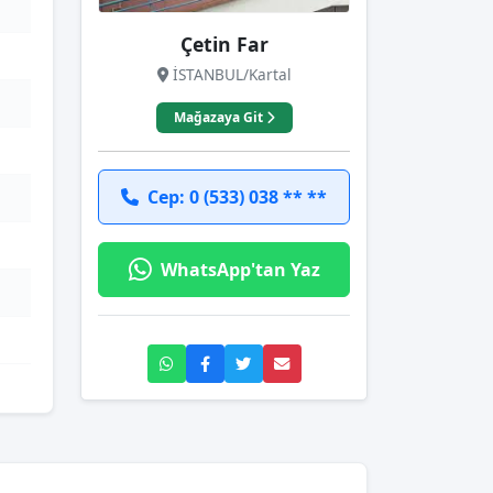
Çetin Far
İSTANBUL/Kartal
Mağazaya Git
Cep: 0 (533) 038 ** **
WhatsApp'tan Yaz