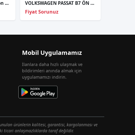
5CU971121AM Jetta 2012 ön sağ kapı tesisati
VOLKSWAGEN PASSAT B7 ÖN FAR SAĞ SOL 2011 VE ÜZERİ KAMPANYA
Fiyat Sorunuz
Mobil Uygulamamız
İlanlara daha hızlı ulaşmak ve
bildirimleri anında almak için
uygulamamızı indirin.
unulan ürünlerin kalitesi, garantisi, kargolanması ve
i ticari anlaşmazlıklarda taraf değildir.