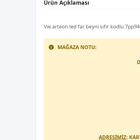
Ürün Açıklaması
Vw arteon led far beyni̇ sıfır kodlu 7pp9
MAĞAZA NOTU:
D
ADRESİMİZ
: KAR