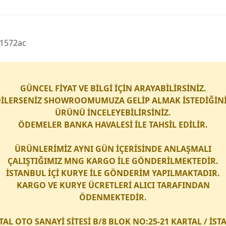
41572ac
GÜNCEL FİYAT VE BİLGİ İÇİN ARAYABİLİRSİNİZ.
İLERSENİZ SHOWROOMUMUZA GELİP ALMAK İSTEDİĞİN
ÜRÜNÜ İNCELEYEBİLİRSİNİZ.
ÖDEMELER BANKA HAVALESİ İLE TAHSİL EDİLİR.
ÜRÜNLERİMİZ AYNI GÜN İÇERİSİNDE ANLAŞMALI
ÇALIŞTIĞIMIZ
MNG KARGO
İLE GÖNDERİLMEKTEDİR.
İSTANBUL İÇİ
KURYE
İLE GÖNDERİM YAPILMAKTADIR.
KARGO
VE
KURYE
ÜCRETLERİ ALICI TARAFINDAN
ÖDENMEKTEDİR.
TAL OTO SANAYİ SİTESİ B/8 BLOK NO:25-21 KARTAL / İS