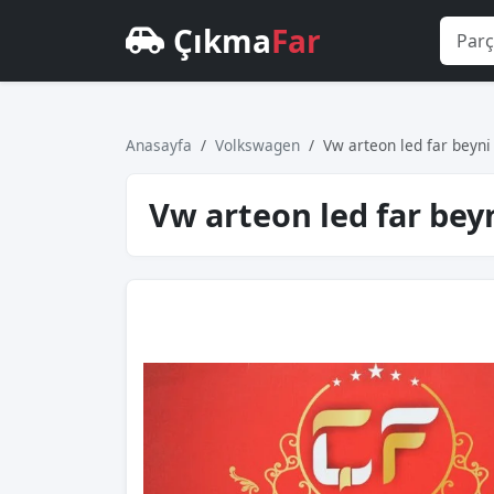
Çıkma
Far
Anasayfa
Volkswagen
Vw arteon led far beyni
Vw arteon led far beyn