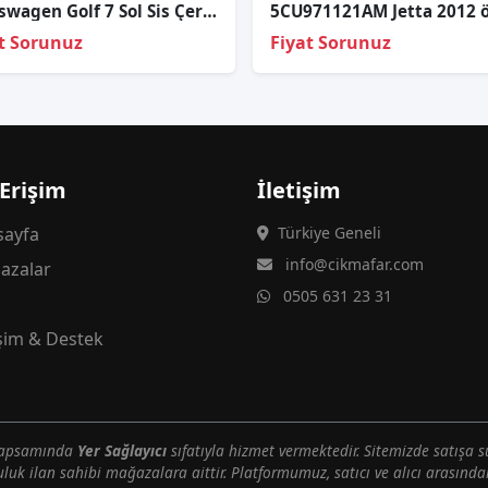
Volkswagen Golf 7 Sol Sis Çerçevesi
t Sorunuz
Fiyat Sorunuz
 Erişim
İletişim
ayfa
Türkiye Geneli
info@cikmafar.com
azalar
0505 631 23 31
g
işim & Destek
 kapsamında
Yer Sağlayıcı
sıfatıyla hizmet vermektedir. Sitemizde satışa s
uluk ilan sahibi mağazalara aittir. Platformumuz, satıcı ve alıcı arasındak