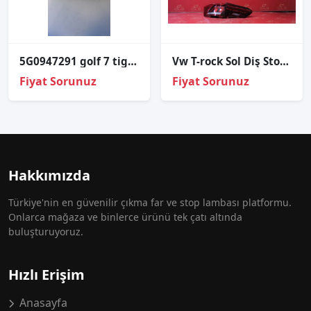
5G0947291 golf 7 tiguan arka tavan lambası
Vw T-rock Sol Diş Stop Sıfır İthal 2020-2023 2ga945095 2ga945093
Fiyat Sorunuz
Fiyat Sorunuz
Hakkımızda
Türkiye'nin en güvenilir çıkma far ve stop lambası platformu.
Onlarca mağaza ve binlerce ürünü tek çatı altında
buluşturuyoruz.
Hızlı Erişim
Anasayfa