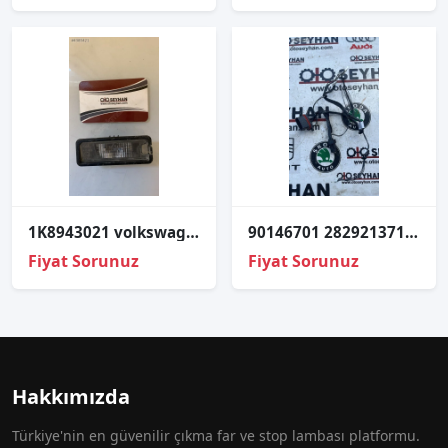
1K8943021 volkswagen golf 7 plaka lambası led
90146701 28292137142 Volkswagen Passat b8.5 b8 sol far tesisatı
Fiyat Sorunuz
Fiyat Sorunuz
Hakkımızda
Türkiye'nin en güvenilir çıkma far ve stop lambası platformu.