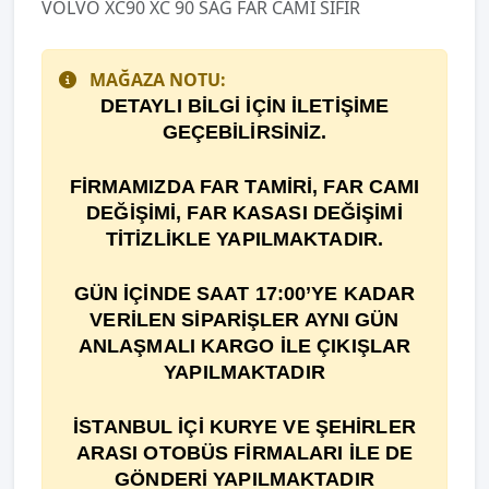
VOLVO XC90 XC 90 SAĞ FAR CAMI SIFIR
MAĞAZA NOTU:
DETAYLI BİLGİ İÇİN İLETİŞİME
GEÇEBİLİRSİNİZ.
F
İ
RMAMIZDA FAR TAM
İ
R
İ
, FAR CAMI
DE
ĞİŞİ
M
İ
, FAR KASASI DEĞİŞİMİ
TİTİZLİKLE YAPILMAKTADIR.
GÜN İÇİNDE SAAT 17:00’YE KADAR
VERİLEN SİPARİŞLER AYNI GÜN
ANLAŞMALI KARGO İLE ÇIKIŞLAR
YAPILMAKTADIR
İSTANBUL İÇİ KURYE VE ŞEHİRLER
ARASI OTOBÜS FİRMALARI İLE DE
GÖNDERİ YAPILMAKTADIR