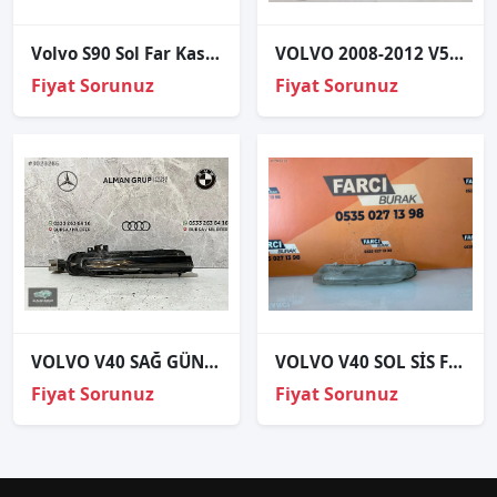
Volvo S90 Sol Far Kasasi
VOLVO 2008-2012 V50 S40 ORJINAL ÇIKMA FAR
Fiyat Sorunuz
Fiyat Sorunuz
VOLVO V40 SAĞ GÜNDÜZ LEDİ 31290579 (2 Fişli)
VOLVO V40 SOL SİS FARI GÜNDÜZ SİNYAL ORJİNAL 31290580
Fiyat Sorunuz
Fiyat Sorunuz