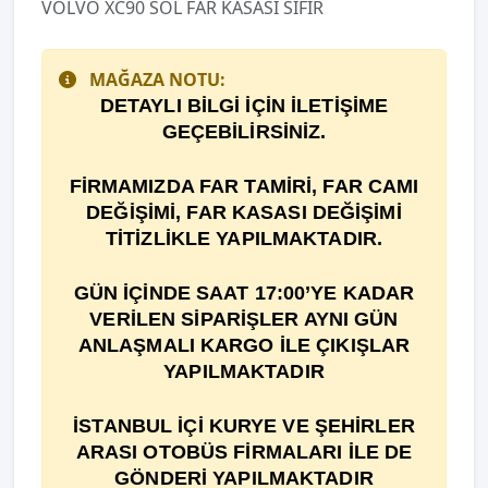
VOLVO XC90 SOL FAR KASASI SIFIR
MAĞAZA NOTU:
DETAYLI BİLGİ İÇİN İLETİŞİME
GEÇEBİLİRSİNİZ.
F
İ
RMAMIZDA FAR TAM
İ
R
İ
, FAR CAMI
DE
ĞİŞİ
M
İ
, FAR KASASI DEĞİŞİMİ
TİTİZLİKLE YAPILMAKTADIR.
GÜN İÇİNDE SAAT 17:00’YE KADAR
VERİLEN SİPARİŞLER AYNI GÜN
ANLAŞMALI KARGO İLE ÇIKIŞLAR
YAPILMAKTADIR
İSTANBUL İÇİ KURYE VE ŞEHİRLER
ARASI OTOBÜS FİRMALARI İLE DE
GÖNDERİ YAPILMAKTADIR