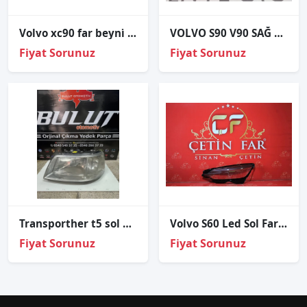
Volvo xc90 far beyni̇ orj çıkma 2015 31395945
VOLVO S90 V90 SAĞ FAR KASASI SIFIR
Fiyat Sorunuz
Fiyat Sorunuz
Transporther t5 sol ön far
Volvo S60 Led Sol Far Cami 2018-2022
Fiyat Sorunuz
Fiyat Sorunuz