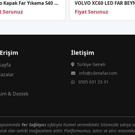
Volvo Kapak Far Yıkama S40 08-12 Sağ
t Sorunuz
Fiyat Sorunuz
 Erişim
İletişim
ayfa
Türkiye Geneli
info@cikmafar.com
azalar
0505 631 23 31
g
işim & Destek
 kapsamında
Yer Sağlayıcı
sıfatıyla hizmet vermektedir. Sitemizde satışa s
uluk ilan sahibi mağazalara aittir. Platformumuz, satıcı ve alıcı arasındak