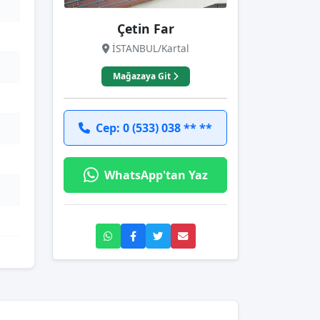
Çetin Far
İSTANBUL/Kartal
Mağazaya Git
Cep: 0 (533) 038 ** **
WhatsApp'tan Yaz