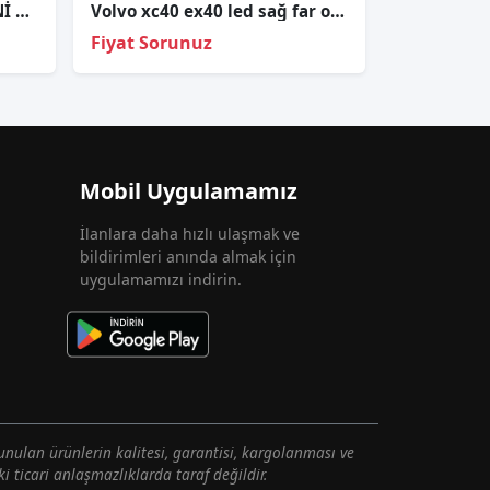
VOLVO XC60 LED FAR BEYNİ A2C75174902 8888254338
Volvo xc40 ex40 led sağ far orj çıkma 32392325
Fiyat Sorunuz
Mobil Uygulamamız
İlanlara daha hızlı ulaşmak ve
bildirimleri anında almak için
uygulamamızı indirin.
unulan ürünlerin kalitesi, garantisi, kargolanması ve
i ticari anlaşmazlıklarda taraf değildir.