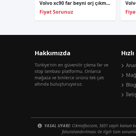
Volvo xc90 far beyni̇ orj çıkma 2018-2023 32337412
Fiyat Sorunuz
Fiya
Hakkımızda
Hızlı
Türkiye'nin en güvenilir çıkma far ve
Anas
stop lambası platformu. Onlarca
Mağ
mağaza ve binlerce ürünü tek çatı
altında buluşturuyoruz.
Blo
İlet
YASAL UYARI:
Cikmafar.com, 5651 sayılı kanun
faturalandırılması ile ilgili tüm soruml