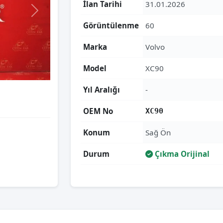
İlan Tarihi
31.01.2026
Görüntülenme
60
Marka
Volvo
Model
XC90
Yıl Aralığı
-
OEM No
XC90
Konum
Sağ Ön
Durum
Çıkma Orijinal