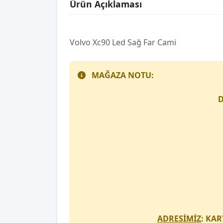
Ürün Açıklaması
Volvo Xc90 Led Sağ Far Cami
MAĞAZA NOTU:
D
ADRESİMİZ
: KAR