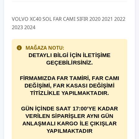
VOLVO XC40 SOL FAR CAMI SIFIR 2020 2021 2022
2023 2024
MAĞAZA NOTU:
DETAYLI BİLGİ İÇİN İLETİŞİME
GEÇEBİLİRSİNİZ.
F
İ
RMAMIZDA FAR TAM
İ
R
İ
, FAR CAMI
DE
ĞİŞİ
M
İ
, FAR KASASI DEĞİŞİMİ
TİTİZLİKLE YAPILMAKTADIR.
GÜN İÇİNDE SAAT 17:00’YE KADAR
VERİLEN SİPARİŞLER AYNI GÜN
ANLAŞMALI KARGO İLE ÇIKIŞLAR
YAPILMAKTADIR