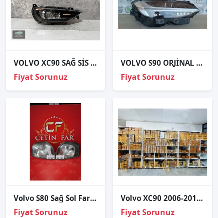
VOLVO XC90 SAĞ SİS FARI ORJİNAL
VOLVO S90 ORJİNAL ÇIKMA SAĞ FAR
Fiyat Sorunuz
Fiyat Sorunuz
Volvo S80 Sağ Sol Far Si̇nyalleri̇ 1999-2005
Volvo XC90 2006-2011 Xenon Far Beyni 30784246
Fiyat Sorunuz
Fiyat Sorunuz