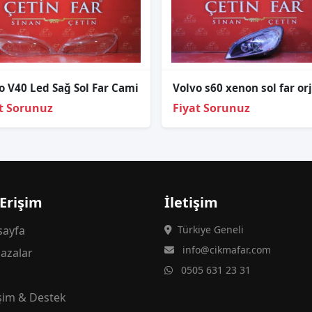
o V40 Led Sağ Sol Far Cami
t Sorunuz
Fiyat Sorunuz
 Erişim
İletişim
ayfa
Türkiye Geneli
info@cikmafar.com
azalar
0505 631 23 31
g
işim & Destek