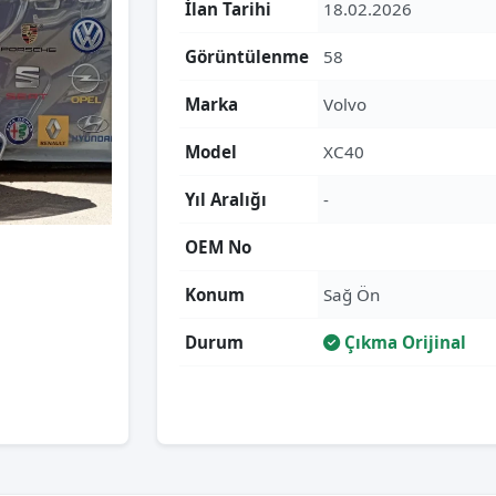
İlan Tarihi
18.02.2026
Görüntülenme
58
Marka
Volvo
Model
XC40
Yıl Aralığı
-
OEM No
Konum
Sağ Ön
Durum
Çıkma Orijinal