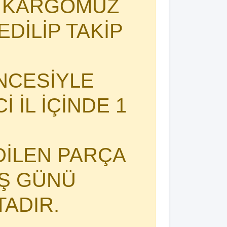
I KARGOMUZ
DİLİP TAKİP
NCESİYLE
 İL İÇİNDE 1
DİLEN PARÇA
İŞ GÜNÜ
TADIR.