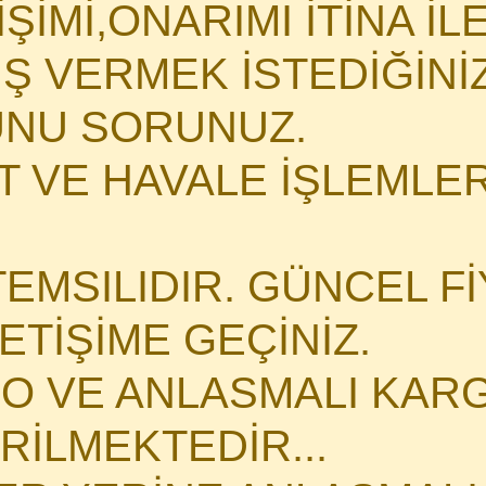
İMİ,ONARIMI İTİNA İLE 
İŞ VERMEK İSTEDİĞİN
NU SORUNUZ.
 VE HAVALE İŞLEMLERİ
TEMSILIDIR. GÜNCEL Fİ
LETİŞİME GEÇİNİZ.
O VE ANLASMALI KARG
İLMEKTEDİR...