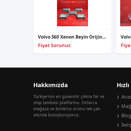
Volvo S60 Xenon Beyin Orijinal çıkma
Volv
Fiyat Sorunuz
Fiya
Hakkımızda
Hızlı
Türkiye'nin en güvenilir çıkma far ve
Anas
stop lambası platformu. Onlarca
Mağ
mağaza ve binlerce ürünü tek çatı
altında buluşturuyoruz.
Blo
İlet