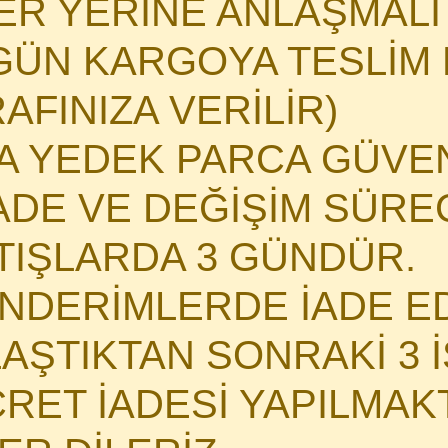
HER YERİNE ANLAŞMAL
GÜN KARGOYA TESLİM E
AFINIZA VERİLİR)
MA YEDEK PARCA GÜVE
DE VE DEĞİŞİM SÜRECİ
ATIŞLARDA 3 GÜNDÜR.
NDERİMLERDE İADE E
LAŞTIKTAN SONRAKİ 3 
CRET İADESİ YAPILMAK