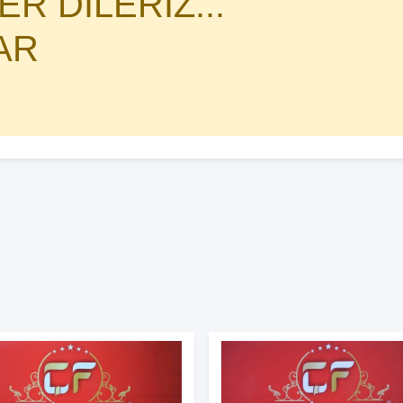
R DİLERİZ...
AR