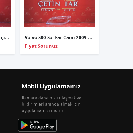
Volvo s60 xenon sol far orj çıkma 2009-2012
Volvo S80 Sol Far Cami 2009-2012
Fiyat Sorunuz
Mobil Uygulamamız
İlanlara daha hızlı ulaşmak ve
bildirimleri anında almak için
uygulamamızı indirin.