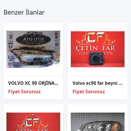
Benzer İlanlar
VOLVO XC 90 ORJİNAL ÇIKMA SAĞ FAR
Volvo xc90 far beyni̇ orj çıkma 2018-2023 32337412
Fiyat Sorunuz
Fiyat Sorunuz