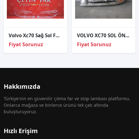
Volvo Xc70 Sağ Sol Far Cami
VOLVO XC70 SOL ÖN FAR ÇIKMA ORJİNAL 31214347
Fiyat Sorunuz
Fiyat Sorunuz
Hakkımızda
Türkiye'nin en güvenilir çıkma far ve stop lambası platformu.
Onlarca mağaza ve binlerce ürünü tek çatı altında
buluşturuyoruz.
Hızlı Erişim