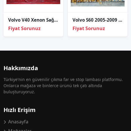
Volvo V40 Xenon Sağ Far Cami
Volvo S60 2005-2009 Xenon Far Beyni 30784246
Fiyat Sorunuz
Fiyat Sorunuz
Hakkımızda
Türkiye'nin en güvenilir çıkma far ve stop lambası platformu.
Onlarca mağaza ve binlerce ürünü tek çatı altında
buluşturuyoruz.
Hızlı Erişim
Anasayfa