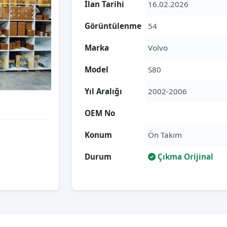
İlan Tarihi
16.02.2026
Görüntülenme
54
Marka
Volvo
Model
S80
Yıl Aralığı
2002-2006
OEM No
Konum
Ön Takım
Durum
Çıkma Orijinal