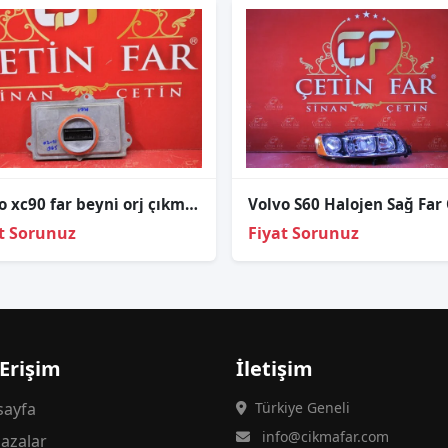
Volvo xc90 far beyni̇ orj çıkma 2015 31395945
t Sorunuz
Fiyat Sorunuz
 Erişim
İletişim
ayfa
Türkiye Geneli
info@cikmafar.com
azalar