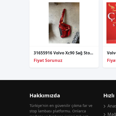
31655916 Volvo Xc90 Sağ Stop Full Led 2015-2024
Fiyat Sorunuz
Fiya
Hakkımızda
Hızlı
Türkiye'nin en güvenilir çıkma far ve
Anas
stop lambası platformu. Onlarca
Mağ