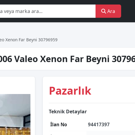
Ara
leo Xenon Far Beyni 30796959
006 Valeo Xenon Far Beyni 3079
Pazarlık
Teknik Detaylar
İlan No
94417397