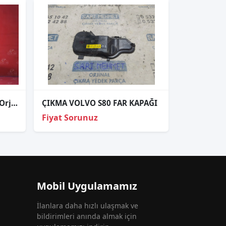
Volvo S60 Halojen Sağ Far Orj Çıkma 2004-2010
ÇIKMA VOLVO S80 FAR KAPAĞI
Fiyat Sorunuz
Mobil Uygulamamız
İlanlara daha hızlı ulaşmak ve
bildirimleri anında almak için