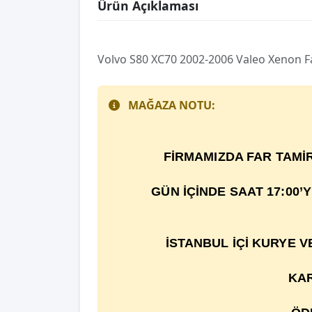
Ürün Açıklaması
Volvo S80 XC70 2002-2006 Valeo Xenon F
MAĞAZA NOTU:
F
İ
RMAMIZDA FAR TAM
İ
GÜN İÇİNDE SAAT 17:00’
İSTANBUL İÇİ KURYE 
KAR