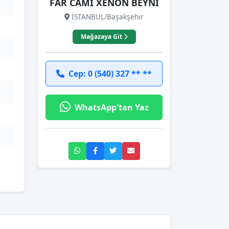
FAR CAMI XENON BEYNİ
İSTANBUL/Başakşehir
Mağazaya Git
Cep: 0 (540) 327 ** **
WhatsApp'tan Yaz