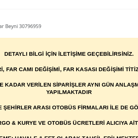
ar Beyni 30796959
DETAYLI BİLGİ İÇİN İLETİŞİME GEÇEBİLİRSİNİZ.
R
İ
, FAR CAMI DE
ĞİŞİ
M
İ
, FAR KASASI DEĞİŞİMİ TİT
YE KADAR VERİLEN SİPARİŞLER AYNI GÜN ANLAŞ
YAPILMAKTADIR
VE ŞEHİRLER ARASI OTOBÜS FİRMALARI İLE DE G
GO & KURYE VE OTOBÜS ÜCRETLERİ ALICIYA AİT