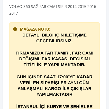
VOLVO S60 SAĞ FAR CAMI SIFIR 2014 2015 2016
2017
MAĞAZA NOTU:
DETAYLI BİLGİ İÇİN İLETİŞİME
GEÇEBİLİRSİNİZ.
F
İ
RMAMIZDA FAR TAM
İ
R
İ
, FAR CAMI
DE
ĞİŞİ
M
İ
, FAR KASASI DEĞİŞİMİ
TİTİZLİKLE YAPILMAKTADIR.
GÜN İÇİNDE SAAT 17:00’YE KADAR
VERİLEN SİPARİŞLER AYNI GÜN
ANLAŞMALI KARGO İLE ÇIKIŞLAR
YAPILMAKTADIR
İSTANBUL İÇİ KURYE VE ŞEHİRLER