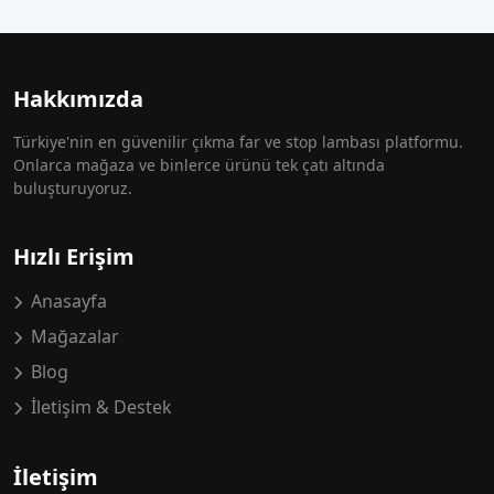
Hakkımızda
Türkiye'nin en güvenilir çıkma far ve stop lambası platformu.
Onlarca mağaza ve binlerce ürünü tek çatı altında
buluşturuyoruz.
Hızlı Erişim
Anasayfa
Mağazalar
Blog
İletişim & Destek
İletişim