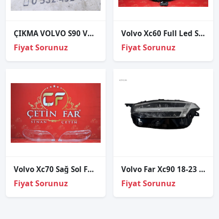
ÇIKMA VOLVO S90 V90 SOL FAR YIKAMA KAPAĞI
Volvo Xc60 Full Led Sağ Far Sökme Orj Dolu
Fiyat Sorunuz
Fiyat Sorunuz
Volvo Xc70 Sağ Sol Far Cami
Volvo Far Xc90 18-23 Sol (Logolu/Beyinli)(Numune Denenmesi Gerek)
Fiyat Sorunuz
Fiyat Sorunuz