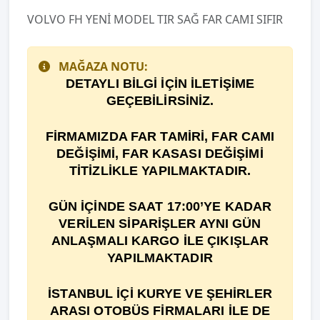
VOLVO FH YENİ MODEL TIR SAĞ FAR CAMI SIFIR
MAĞAZA NOTU:
DETAYLI BİLGİ İÇİN İLETİŞİME
GEÇEBİLİRSİNİZ.
F
İ
RMAMIZDA FAR TAM
İ
R
İ
, FAR CAMI
DE
ĞİŞİ
M
İ
, FAR KASASI DEĞİŞİMİ
TİTİZLİKLE YAPILMAKTADIR.
GÜN İÇİNDE SAAT 17:00’YE KADAR
VERİLEN SİPARİŞLER AYNI GÜN
ANLAŞMALI KARGO İLE ÇIKIŞLAR
YAPILMAKTADIR
İSTANBUL İÇİ KURYE VE ŞEHİRLER
ARASI OTOBÜS FİRMALARI İLE DE