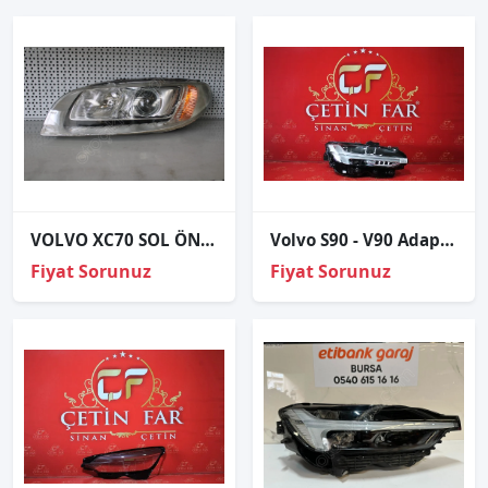
VOLVO XC70 SOL ÖN FAR ÇIKMA ORJİNAL 31214347
Volvo S90 - V90 Adapti̇f Led Sağ Far Orj Çıkma
Fiyat Sorunuz
Fiyat Sorunuz