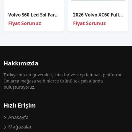
Volvo S60 Led Sol Far Cami 2018-2022
2026 Volvo XC60 Full LED Sağ Ön Far OEM 32420440
Fiyat Sorunuz
Fiyat Sorunuz
Hakkımızda
Türkiye'nin en güvenilir çıkma far ve stop lambası platformu.
Onlarca mağaza ve binlerce ürünü tek çatı altında
buluşturuyoruz.
Hızlı Erişim
Anasayfa
Mağazalar